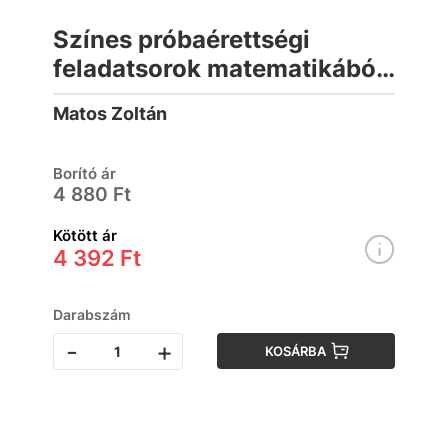
Színes próbaérettségi
feladatsorok matematikából
(12 írásbeli középszintű
Matos Zoltán
feladatsor) - 2024-től
érvényes
Borító ár
4 880 Ft
Kötött ár
4 392 Ft
Darabszám
-
+
KOSÁRBA