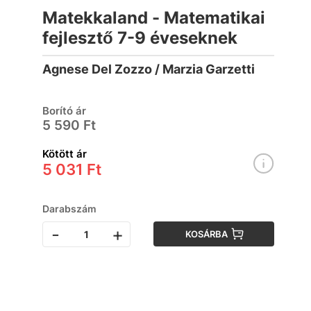
Matekkaland - Matematikai
fejlesztő 7-9 éveseknek
Agnese Del Zozzo / Marzia Garzetti
Borító ár
5 590 Ft
Kötött ár
5 031 Ft
Darabszám
-
+
KOSÁRBA