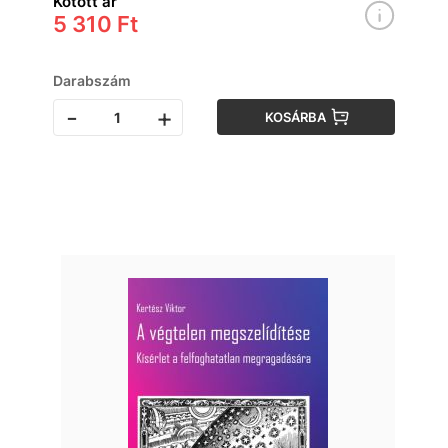
Kötött ár
5 310 Ft
Darabszám
-
+
KOSÁRBA