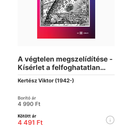
A végtelen megszelídítése -
Kísérlet a felfoghatatlan
megragadására
Kertész Viktor (1942-)
Borító ár
4 990 Ft
Kötött ár
4 491 Ft