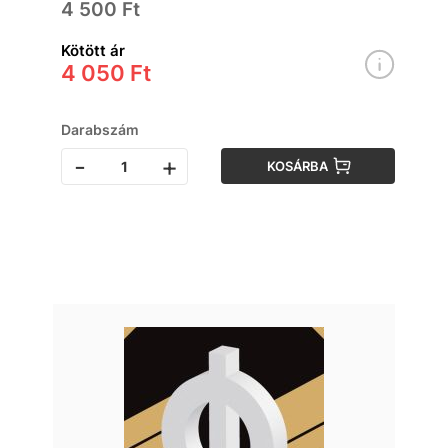
4 500 Ft
Kötött ár
4 050 Ft
Darabszám
-
+
KOSÁRBA