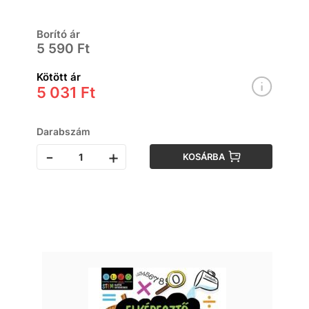
Borító ár
5 590 Ft
Kötött ár
5 031 Ft
Darabszám
-
+
KOSÁRBA