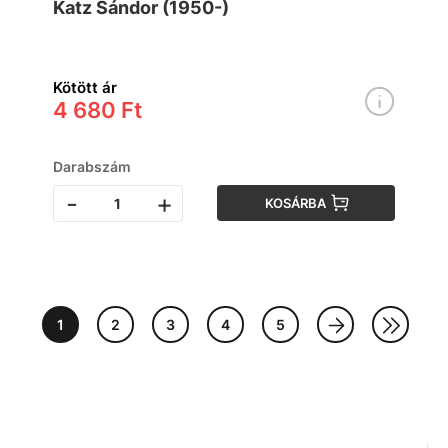
Katz Sándor (1950-)
Kötött ár
4 680 Ft
Darabszám
-
+
KOSÁRBA
1
2
3
4
5