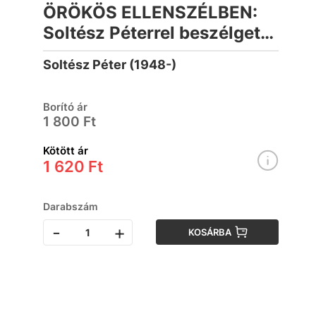
ÖRÖKÖS ELLENSZÉLBEN:
Soltész Péterrel beszélget
Kondor Katalin
Soltész Péter (1948-)
Borító ár
1 800 Ft
Kötött ár
1 620 Ft
Darabszám
-
+
KOSÁRBA