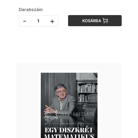
Darabszám
-
+
KOSÁRBA