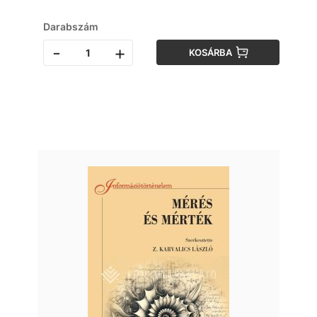
Darabszám
-
+
KOSÁRBA