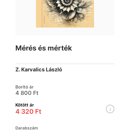
Mérés és mérték
Z. Karvalics László
Borító ár
4 800 Ft
Kötött ár
4 320 Ft
Darabszám