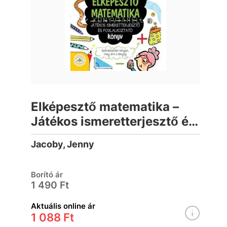
Elképesztő matematika –
Játékos ismeretterjesztő és
foglalkoztató könyv
Jacoby, Jenny
Borító ár
1 490 Ft
Aktuális online ár
1 088 Ft