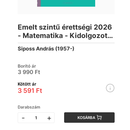
Emelt szintű érettségi 2026
- Matematika - Kidolgozott
szóbeli tételek
Siposs András (1957-)
Borító ár
3 990 Ft
Kötött ár
3 591 Ft
Darabszám
-
+
KOSÁRBA