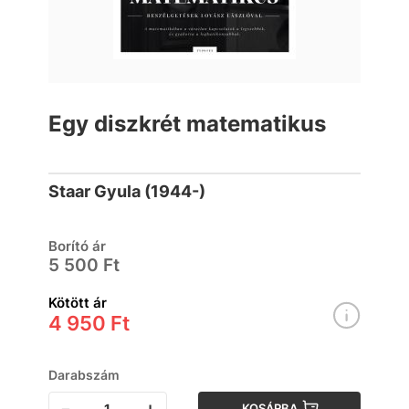
Egy diszkrét matematikus
Staar Gyula (1944-)
Borító ár
5 500 Ft
Kötött ár
4 950 Ft
Darabszám
-
+
KOSÁRBA