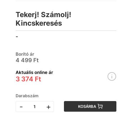
Tekerj! Számolj!
Kincskeresés
-
Borító ár
4 499 Ft
Aktuális online ár
3 374 Ft
Darabszám
-
+
KOSÁRBA