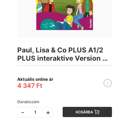
Paul, Lisa & Co PLUS A1/2
PLUS interaktive Version &
App Tankönyv
Aktuális online ár
4 347 Ft
Darabszám
-
+
KOSÁRBA