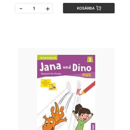
-
+
KOSÁRBA