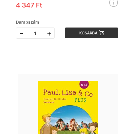
4 347 Ft
Darabszám
-
+
KOSÁRBA