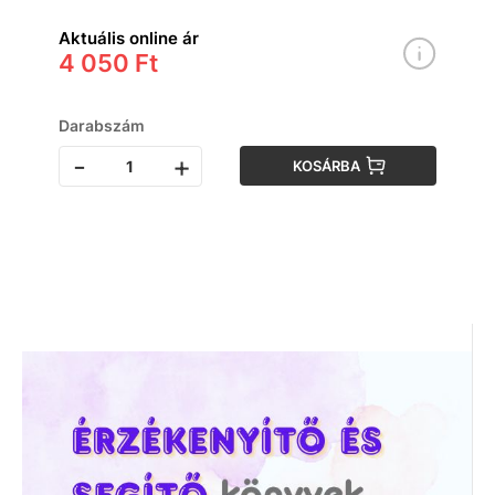
Aktuális online ár
4 050 Ft
Darabszám
-
+
KOSÁRBA