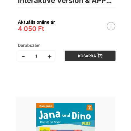
Interaktive Version & APP
Munkafüzet
Aktuális online ár
4 050 Ft
Darabszám
-
+
KOSÁRBA