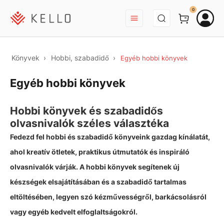
BEJELENTKEZÉS
0
Könyvek
Hobbi, szabadidő
Egyéb hobbi könyvek
Egyéb hobbi könyvek
Hobbi könyvek és szabadidős
olvasnivalók széles választéka
Fedezd fel hobbi és szabadidő könyveink gazdag kínálatát,
ahol kreatív ötletek, praktikus útmutatók és inspiráló
olvasnivalók várják. A hobbi könyvek segítenek új
készségek elsajátításában és a szabadidő tartalmas
eltöltésében, legyen szó kézművességről, barkácsolásról
vagy egyéb kedvelt elfoglaltságokról.