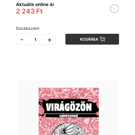
Aktuális online ár
2 243 Ft
Darabszám
-
+
KOSÁRBA