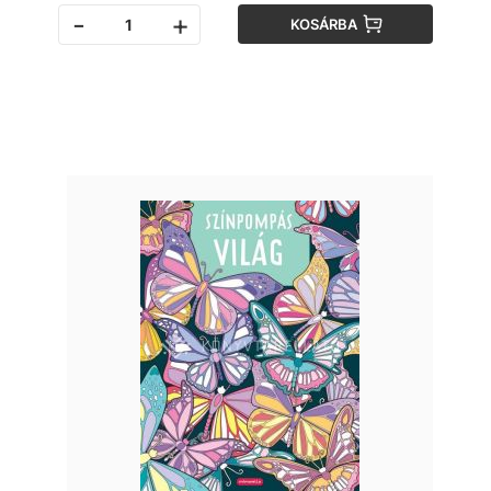
-
+
KOSÁRBA