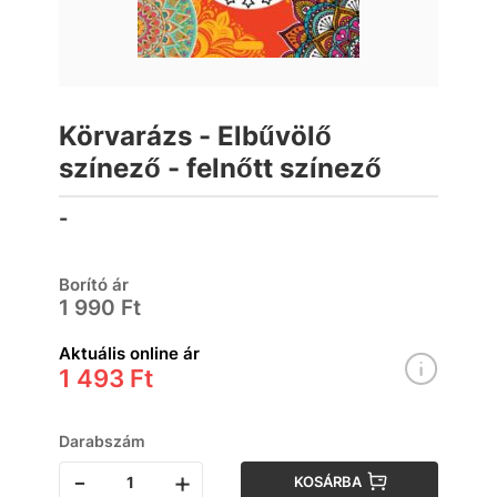
Körvarázs - Elbűvölő
színező - felnőtt színező
-
Borító ár
1 990 Ft
Aktuális online ár
1 493 Ft
Darabszám
-
+
KOSÁRBA