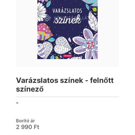
Varázslatos színek - felnőtt
színező
-
Borító ár
2 990 Ft