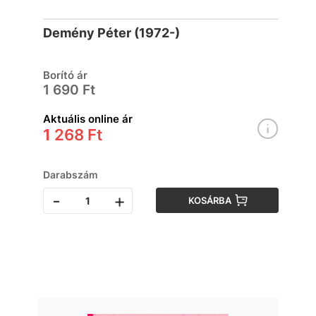
Demény Péter (1972-)
Borító ár
1 690 Ft
Aktuális online ár
1 268 Ft
Darabszám
-
+
KOSÁRBA