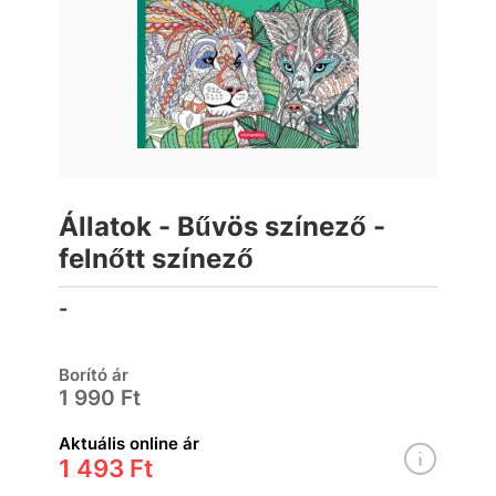
Állatok - Bűvös színező -
felnőtt színező
-
Borító ár
1 990 Ft
Aktuális online ár
1 493 Ft