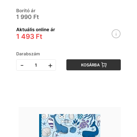
Borító ár
1 990 Ft
Aktuális online ár
1 493 Ft
Darabszám
-
+
KOSÁRBA