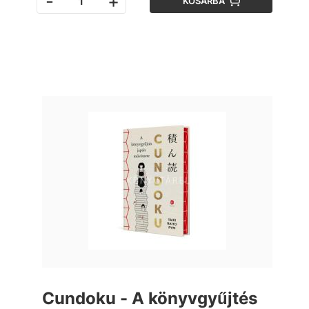
-
+
KOSÁRBA
Cundoku - A könyvgyűjtés