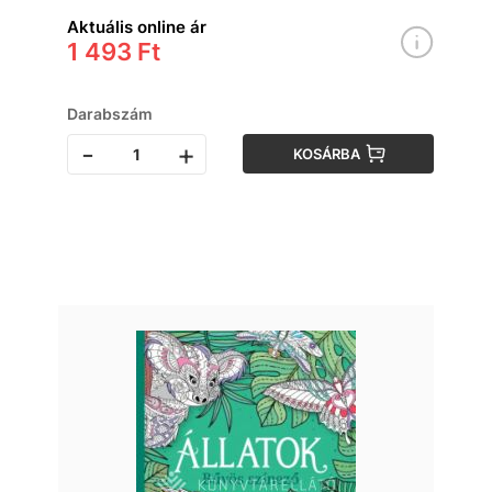
Aktuális online ár
1 493 Ft
Darabszám
-
+
KOSÁRBA