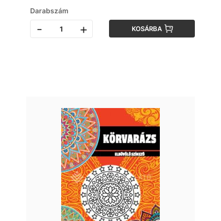
Darabszám
-
+
KOSÁRBA