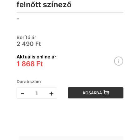
felnőtt színező
-
Borító ár
2 490 Ft
Aktuális online ár
1 868 Ft
Darabszám
-
+
KOSÁRBA