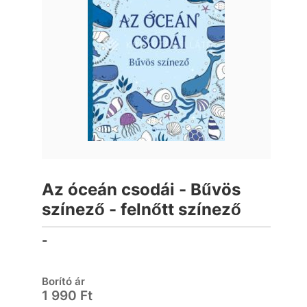
Az óceán csodái - Bűvös
színező - felnőtt színező
-
Borító ár
1 990 Ft