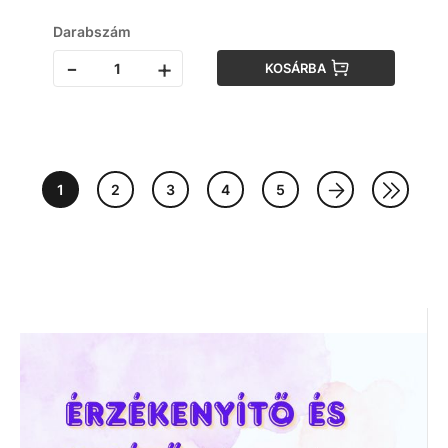
Darabszám
-
+
KOSÁRBA
1
2
3
4
5