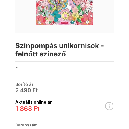
Színpompás unikornisok -
felnőtt színező
-
Borító ár
2 490 Ft
Aktuális online ár
1 868 Ft
Darabszám