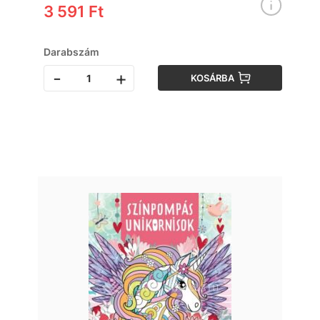
3 591 Ft
Darabszám
-
+
KOSÁRBA