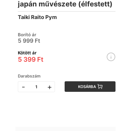
japán művészete (élfestett)
Taiki Raito Pym
Borító ár
5 999 Ft
Kötött ár
5 399 Ft
Darabszám
-
+
KOSÁRBA