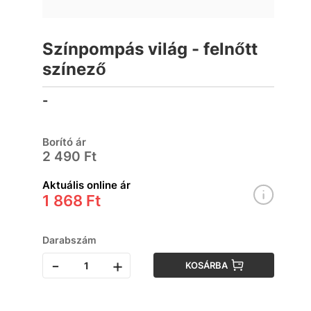
Színpompás világ - felnőtt
színező
-
Borító ár
2 490 Ft
Aktuális online ár
1 868 Ft
Darabszám
-
+
KOSÁRBA