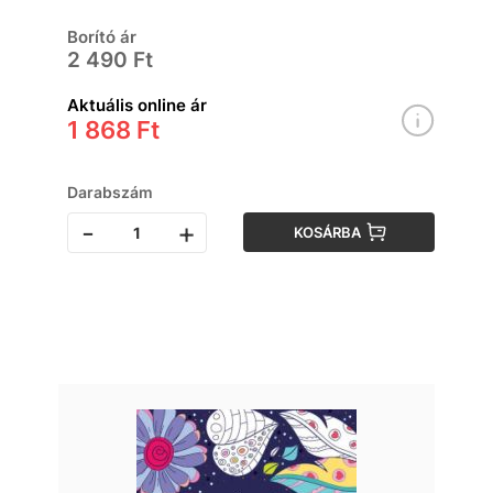
Borító ár
2 490 Ft
Aktuális online ár
1 868 Ft
Darabszám
-
+
KOSÁRBA