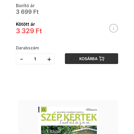
Borító ár
3 699 Ft
Kötött ár
3 329 Ft
Darabszám
-
+
KOSÁRBA