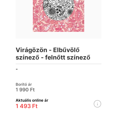
Virágözön - Elbűvölő
színező - felnőtt színező
-
Borító ár
1 990 Ft
Aktuális online ár
1 493 Ft