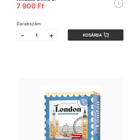
7 900 Ft
Darabszám
-
+
KOSÁRBA