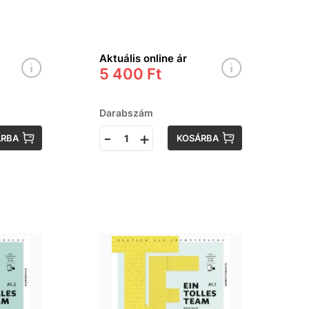
PP
Version &APP
tankönyv
Aktuális online ár
5 400 Ft
Darabszám
-
+
ÁRBA
KOSÁRBA