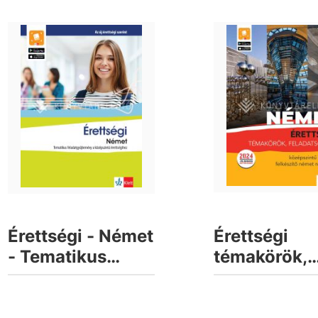
Érettségi - Német
Érettségi
- Tematikus
témakörök,
feladatgyűjtemény
feladatsorok
a középszintű
Középszint