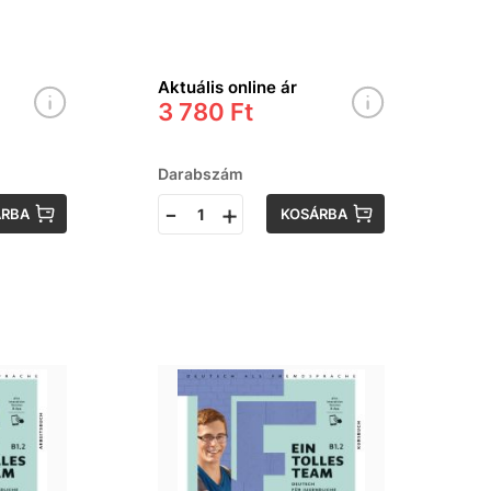
émet
Aktuális online ár
3 780 Ft
Darabszám
-
+
ÁRBA
KOSÁRBA