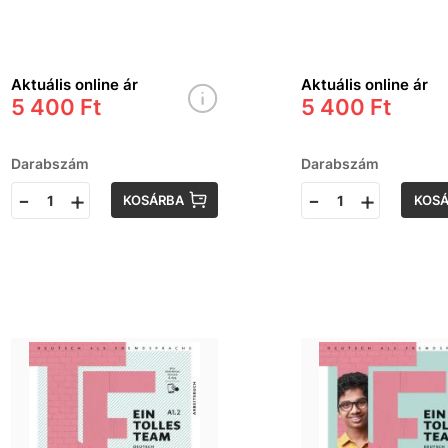
Version &APP
Version &A
tankönyv
munkafüzet
Aktuális online ár
Aktuális online ár
5 400 Ft
5 400 Ft
Darabszám
Darabszám
-
+
-
+
KOSÁRBA
KOS