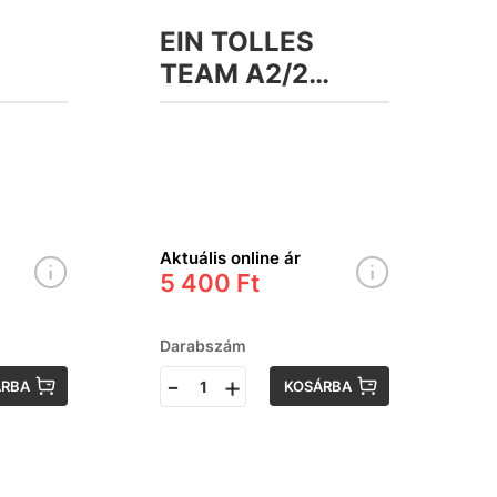
EIN TOLLES
TEAM A2/2
us
Arbeitsbuch,
Plus interaktive
PP
Version &APP
munkafüzet
Aktuális online ár
5 400 Ft
Darabszám
-
+
ÁRBA
KOSÁRBA