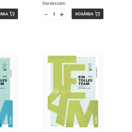
Darabszám
-
+
ÁRBA
KOSÁRBA