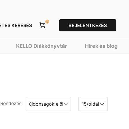
0
ETES KERESÉS
BEJELENTKEZÉS
KELLO Diákkönyvtár
Hírek és blog
Rendezés