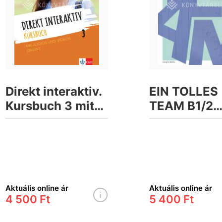
Direkt interaktiv.
EIN TOLLES
Kursbuch 3 mit
TEAM B1/2
Audios und
Arbeitsbuch
Videos online
Plus interak
Version &A
munkafüzet
Aktuális online ár
Aktuális online ár
4 500 Ft
5 400 Ft