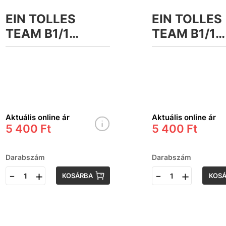
EIN TOLLES
EIN TOLLES
TEAM B1/1
TEAM B1/1
Arbeitsbuch,
Kursbuch Pl
Plus interaktive
interaktive
Version &APP
Version &A
munkafüzet
tankönyv
Aktuális online ár
Aktuális online ár
5 400 Ft
5 400 Ft
Darabszám
Darabszám
-
+
-
+
KOSÁRBA
KOS