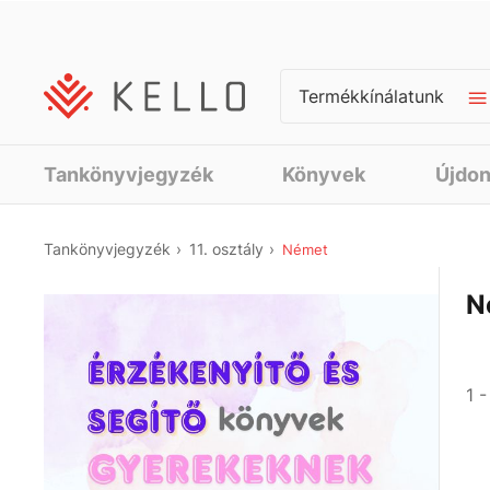
Termékkínálatunk
Tankönyvjegyzék
Könyvek
Újdo
Tankönyvjegyzék
11. osztály
Német
N
1 