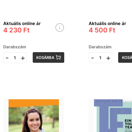
érettségihez
írásbeli
online
felkészítő n
hanganyaggal
nyelvből
Aktuális online ár
Aktuális online ár
4 230 Ft
4 500 Ft
Darabszám
Darabszám
-
+
-
+
KOSÁRBA
KOS