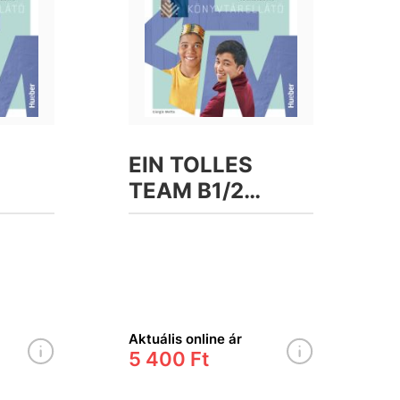
EIN TOLLES
TEAM B1/2
,
Kursbuch Plus
tive
interaktive
PP
Version &APP
tankönyv
Aktuális online ár
5 400 Ft