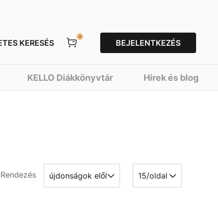
0
ETES KERESÉS
BEJELENTKEZÉS
KELLO Diákkönyvtár
Hírek és blog
Rendezés