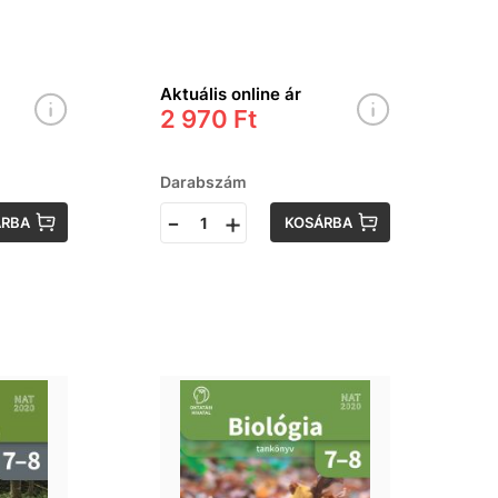
Aktuális online ár
2 970 Ft
Darabszám
-
+
ÁRBA
KOSÁRBA