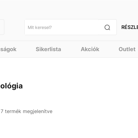
RÉSZL
nságok
Sikerlista
Akciók
Outlet
iológia
- 7 termék megjelenítve