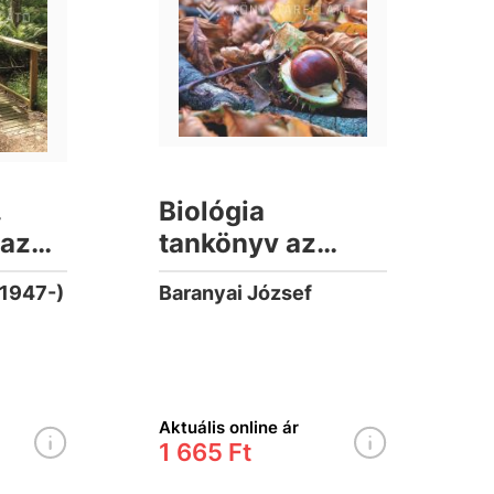
.
Biológia
 az
tankönyv az
kolák
általános iskolák
(1947-)
Baranyai József
számára 7-8
Aktuális online ár
1 665 Ft