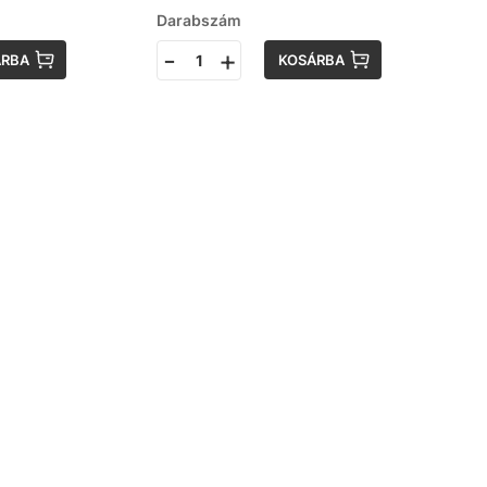
Darabszám
-
+
ÁRBA
KOSÁRBA