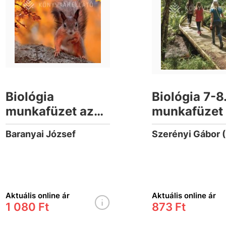
Biológia
Biológia 7-8
munkafüzet az
munkafüzet
általános iskolák
általános is
Baranyai József
Szerényi Gábor 
számára 7-8.
számára
Aktuális online ár
Aktuális online ár
1 080 Ft
873 Ft