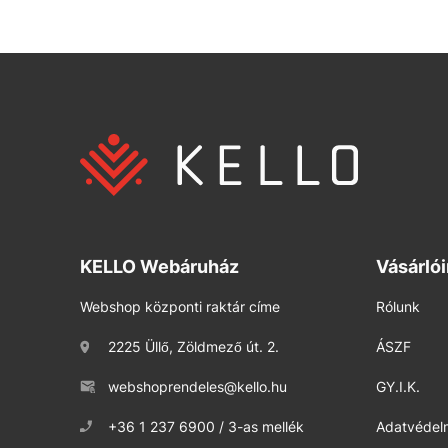
KELLO Webáruház
Vásárló
Webshop központi raktár címe
Rólunk
2225 Üllő, Zöldmező út. 2.
ÁSZF
webshoprendeles@kello.hu
GY.I.K.
+36 1 237 6900 / 3-as mellék
Adatvédelm