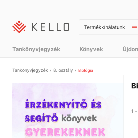
Termékkínálatunk
Tankönyvjegyzék
Könyvek
Újdo
Tankönyvjegyzék
8. osztály
Biológia
B
1 