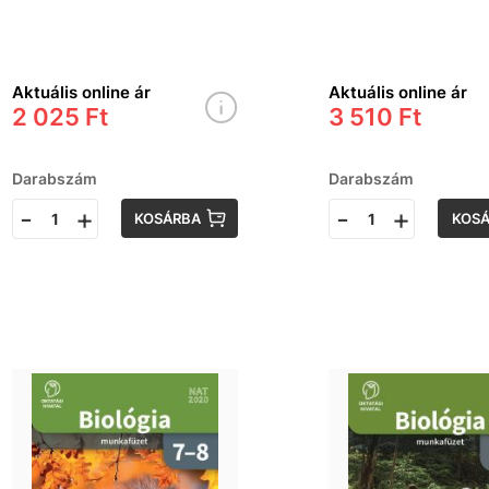
Aktuális online ár
Aktuális online ár
2 025 Ft
3 510 Ft
Darabszám
Darabszám
-
+
-
+
KOSÁRBA
KOS