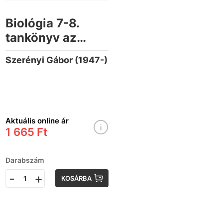
Biológia 7-8.
tankönyv az
általános iskolák
Szerényi Gábor (1947-)
számára
Aktuális online ár
1 665 Ft
Darabszám
-
+
KOSÁRBA