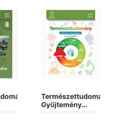
udomány
Természettudomány.
Gyűjtemény
infografikákkal
7-8.