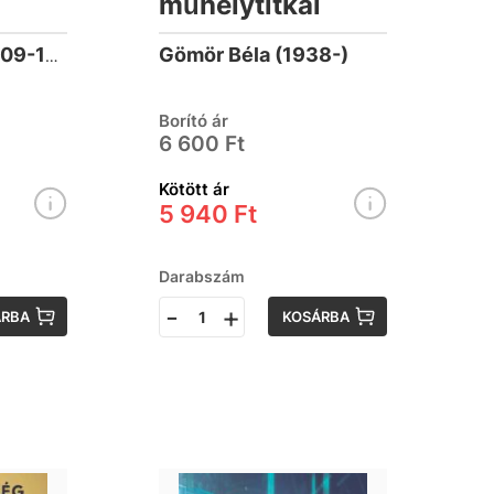
műhelytitkai
Gömör Béla (1938-)
Mérei Ferenc (1909-1986)
Borító ár
6 600 Ft
Kötött ár
5 940 Ft
Darabszám
-
+
ÁRBA
KOSÁRBA