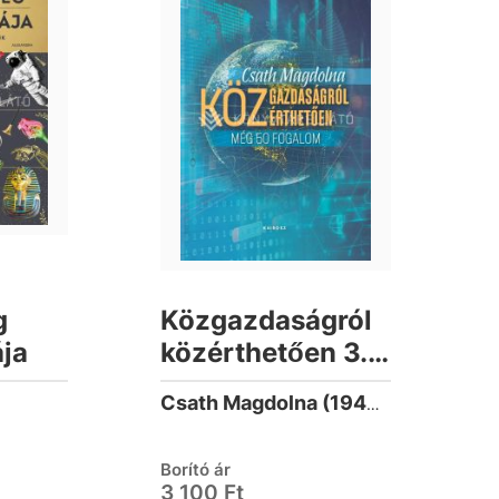
g
Közgazdaságról
ája
közérthetően 3.
Még 50 fogalom
Csath Magdolna (1943-)
Borító ár
3 100 Ft