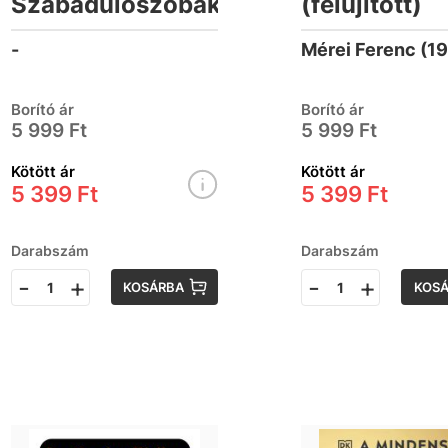
Szabadulószobák
(felújított)
-
Borító ár
Borító ár
5 999 Ft
5 999 Ft
Kötött ár
Kötött ár
5 399 Ft
5 399 Ft
Darabszám
Darabszám
-
+
-
+
KOSÁRBA
KOS