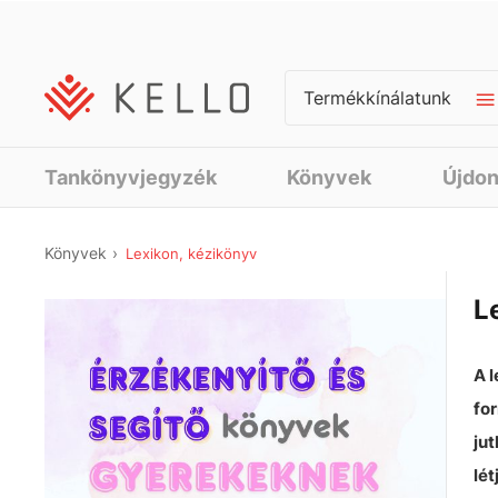
Termékkínálatunk
Tankönyvjegyzék
Könyvek
Újdo
Könyvek
Lexikon, kézikönyv
L
A 
fo
ju
lé