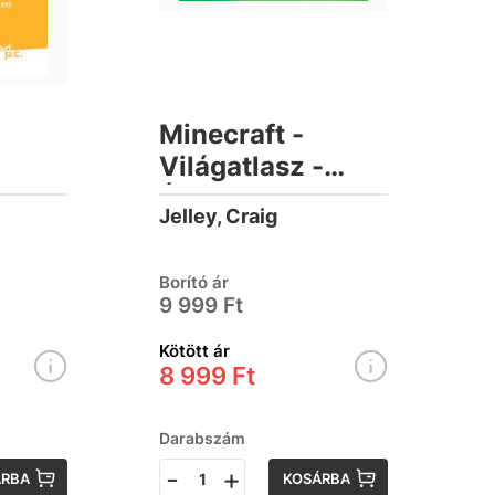
Minecraft -
Világatlasz -
Építsd meg a
Jelley, Craig
világot!
Borító ár
9 999 Ft
Kötött ár
8 999 Ft
Darabszám
-
+
ÁRBA
KOSÁRBA