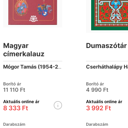
Magyar
Dumaszótár
címerkalauz
Mógor Tamás (1954-2008)
Borító ár
Borító ár
11 110 Ft
4 990 Ft
Aktuális online ár
Aktuális online ár
8 333 Ft
3 992 Ft
Darabszám
Darabszám