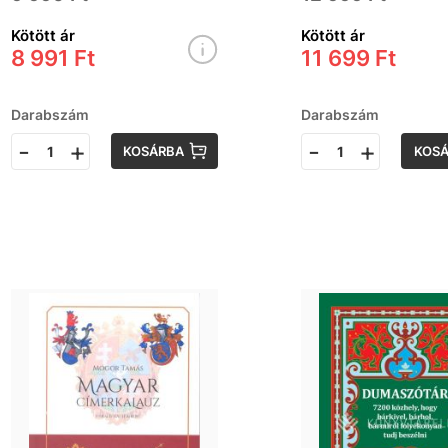
varázslatos
Kötött ár
Kötött ár
világába
8 991 Ft
11 699 Ft
Darabszám
Darabszám
-
+
-
+
KOSÁRBA
KOS