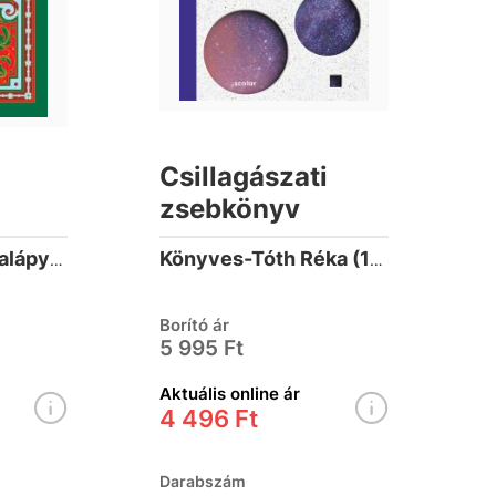
Csillagászati
zsebkönyv
Cserháthalápy Halápy Gábor
Könyves-Tóth Réka (1996-)
Borító ár
5 995 Ft
Aktuális online ár
4 496 Ft
Darabszám