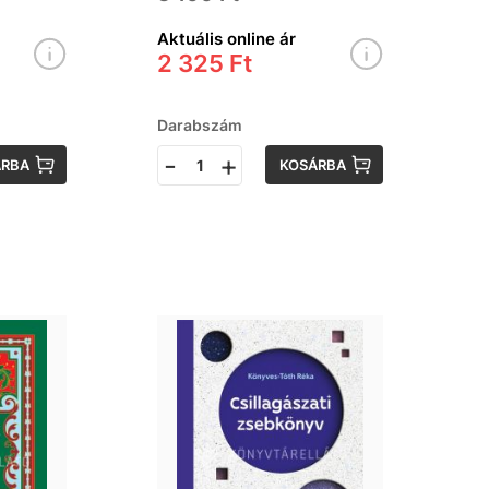
Aktuális online ár
2 325 Ft
Darabszám
-
+
ÁRBA
KOSÁRBA