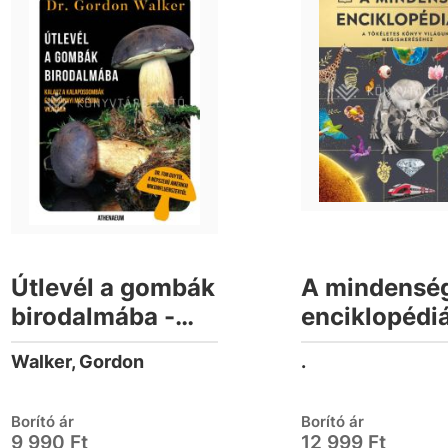
Útlevél a gombák
A mindensé
birodalmába -
enciklopédi
Kalauz a
Walker, Gordon
.
kalaposgombák
és megannyi más
Borító ár
Borító ár
csoda
9 990 Ft
12 999 Ft