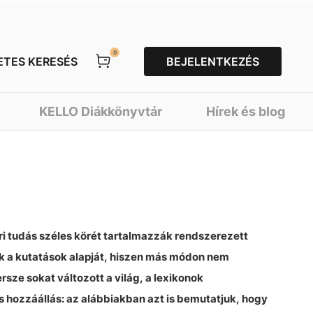
0
ETES KERESÉS
BEJELENTKEZÉS
KELLO Diákkönyvtár
Hírek és blog
i tudás széles körét tartalmazzák rendszerezett
ték a kutatások alapját, hiszen más módon nem
sze sokat változott a világ, a lexikonok
 hozzáállás: az alábbiakban azt is bemutatjuk, hogy