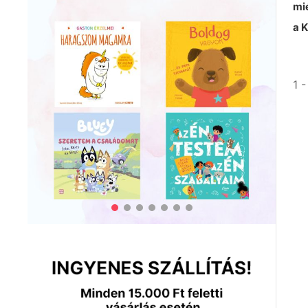
mi
a 
1 