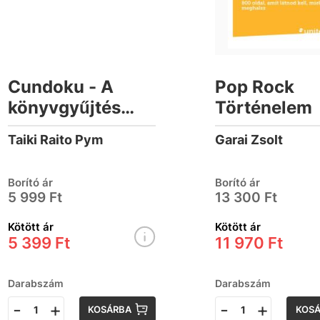
Cundoku - A
Pop Rock
könyvgyűjtés
Történelem
japán művészete
Taiki Raito Pym
Garai Zsolt
(élfestett)
Borító ár
Borító ár
5 999 Ft
13 300 Ft
Kötött ár
Kötött ár
5 399 Ft
11 970 Ft
Darabszám
Darabszám
-
+
-
+
KOSÁRBA
KOS