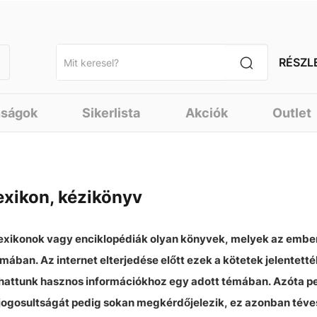
RÉSZL
nságok
Sikerlista
Akciók
Outlet
exikon, kézikönyv
lexikonok vagy enciklopédiák olyan könyvek, melyek az ember
rmában. Az internet elterjedése előtt ezek a kötetek jelentet
thattunk hasznos információkhoz egy adott témában. Azóta per
tjogosultságát pedig sokan megkérdőjelezik, ez azonban téves