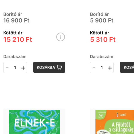
Borító ár
Borító ár
16 900 Ft
5 900 Ft
Kötött ár
Kötött ár
15 210 Ft
5 310 Ft
Darabszám
Darabszám
-
+
-
+
KOSÁRBA
KOS