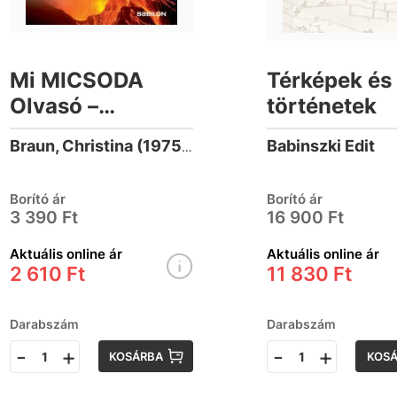
Mi MICSODA
Térképek és
Olvasó –
történetek
Vulkánok
Babinszki Edit
Braun, Christina (1975-)
Borító ár
Borító ár
3 390 Ft
16 900 Ft
Aktuális online ár
Aktuális online ár
2 610 Ft
11 830 Ft
Darabszám
Darabszám
-
+
-
+
KOSÁRBA
KOS