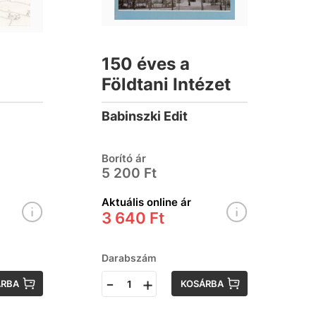
150 éves a
Földtani Intézet
Babinszki Edit
Borító ár
5 200 Ft
Aktuális online ár
3 640 Ft
Darabszám
-
+
ÁRBA
KOSÁRBA