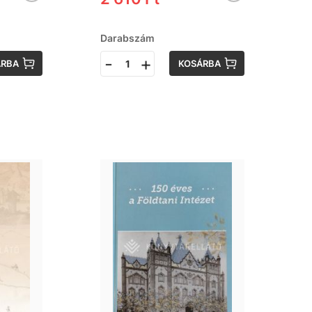
Darabszám
-
+
ÁRBA
KOSÁRBA