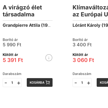
A virágzó élet
Klímaváltoz
társadalma
az Európai 
klímapolitik
Lóránt Károly (1
Grandpierre Attila (1951-)
Borító ár
Borító ár
5 990 Ft
3 400 Ft
Kötött ár
Kötött ár
5 391 Ft
3 060 Ft
Darabszám
Darabszám
-
+
-
+
KOSÁRBA
KOS