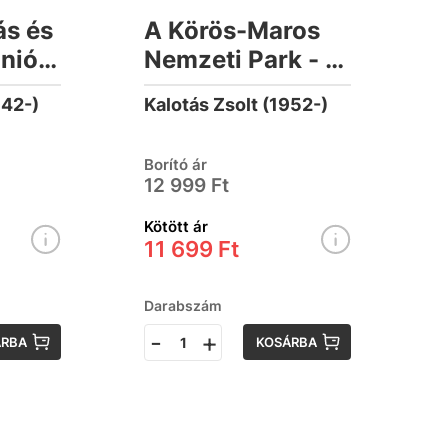
ás és
A Körös-Maros
Unió
Nemzeti Park - A
ája
természet
942-)
Kalotás Zsolt (1952-)
szigetei
Borító ár
12 999 Ft
Kötött ár
11 699 Ft
Darabszám
-
+
ÁRBA
KOSÁRBA