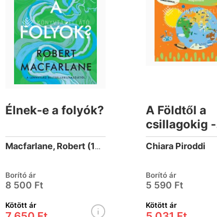
Élnek-e a folyók?
A Földtől a
csillagokig -
Világfelfede
Chiara Piroddi
Macfarlane, Robert (1976-)
7 éveseknek
Borító ár
Borító ár
8 500 Ft
5 590 Ft
Kötött ár
Kötött ár
7 650 Ft
5 031 Ft