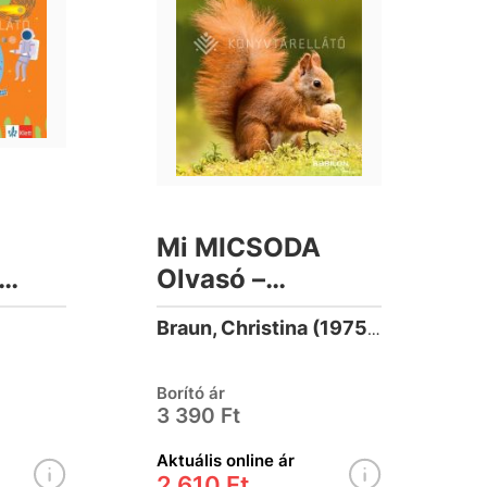
Mi MICSODA
Olvasó –
ző 5-
Természet
Braun, Christina (1975-)
Borító ár
3 390 Ft
Aktuális online ár
2 610 Ft