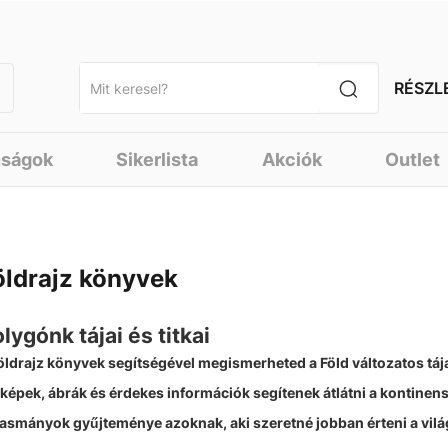
RÉSZL
nságok
Sikerlista
Akciók
Outlet
öldrajz könyvek
lygónk tájai és titkai
öldrajz könyvek segítségével megismerheted a Föld változatos tájai
képek, ábrák és érdekes információk segítenek átlátni a kontinens
asmányok gyűjteménye azoknak, aki szeretné jobban érteni a vil