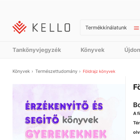
Termékkínálatunk
Tankönyvjegyzék
Könyvek
Újdo
Könyvek
Természettudomány
Földrajz könyvek
F
Bo
A f
Tér
olv