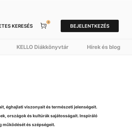
0
ETES KERESÉS
BEJELENTKEZÉS
KELLO Diákkönyvtár
Hírek és blog
t, éghajlati viszonyait és természeti jelenségeit.
ek, országok és kultúrák sajátosságait. Inspiráló
ág működését és szépségeit.