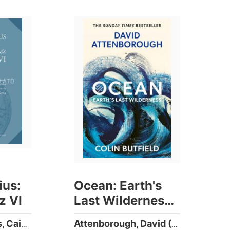
ius:
Ocean: Earth's
z VI
Last Wilderness -
The Landmark
Plinius Secundus, Caius (23-79)
Attenborough, David (1926-)