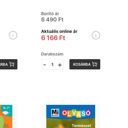
Book from David
Attenborough
Borító ár
6 490 Ft
Aktuális online ár
6 166 Ft
Darabszám
-
+
ÁRBA
KOSÁRBA