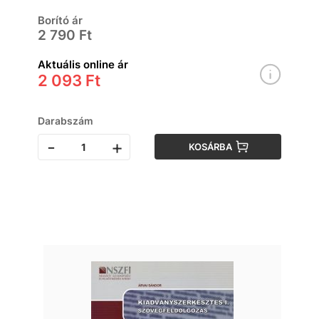
Borító ár
2 790 Ft
Aktuális online ár
2 093 Ft
Darabszám
-
+
KOSÁRBA