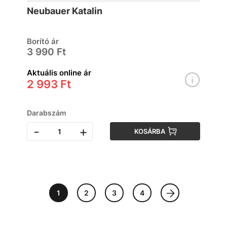
Neubauer Katalin
Borító ár
3 990 Ft
Aktuális online ár
2 993 Ft
Darabszám
-
+
KOSÁRBA
1
2
3
4