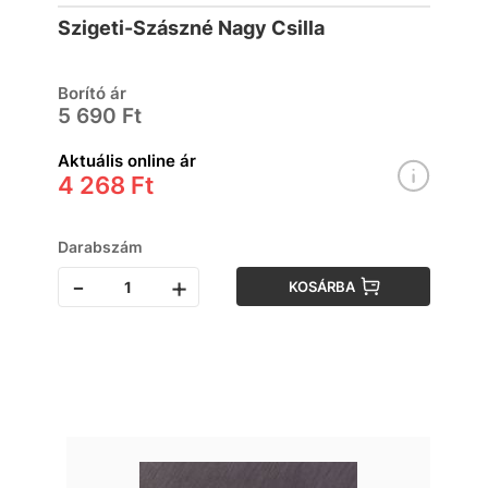
Szigeti-Szászné Nagy Csilla
Borító ár
5 690 Ft
Aktuális online ár
4 268 Ft
Darabszám
-
+
KOSÁRBA