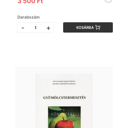
3 500 Ft
Darabszám
-
+
KOSÁRBA