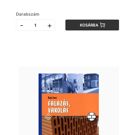
Darabszám
-
+
KOSÁRBA