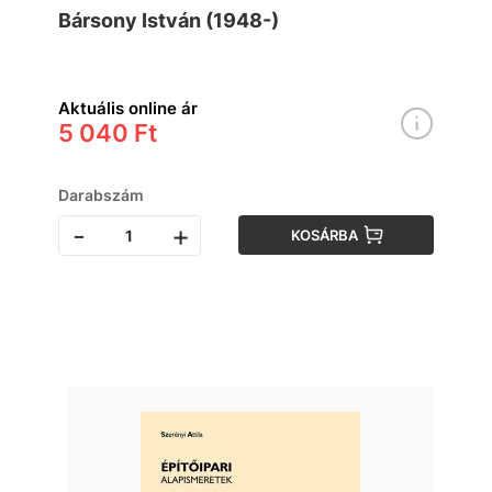
Bársony István (1948-)
Aktuális online ár
5 040 Ft
Darabszám
-
+
KOSÁRBA