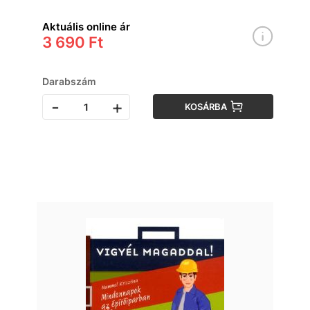
Aktuális online ár
3 690 Ft
Darabszám
-
+
KOSÁRBA