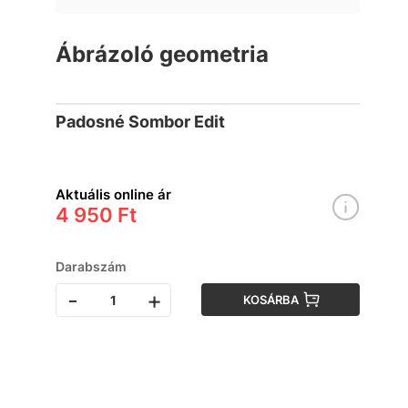
Ábrázoló geometria
Padosné Sombor Edit
Aktuális online ár
4 950 Ft
Darabszám
-
+
KOSÁRBA