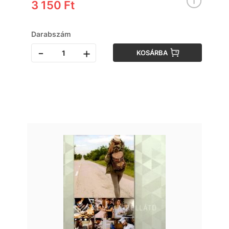
3 150 Ft
Darabszám
-
+
KOSÁRBA