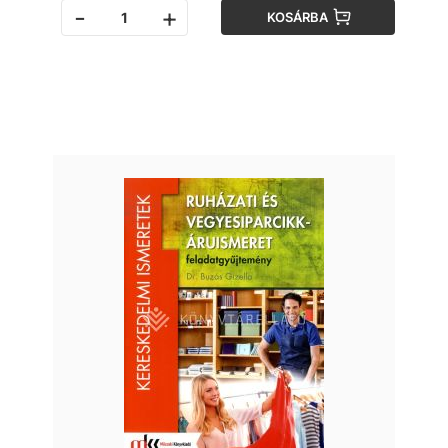
-
+
KOSÁRBA