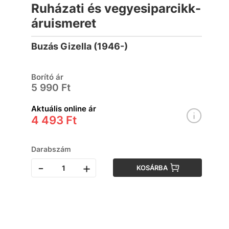
Ruházati és vegyesiparcikk-
áruismeret
Buzás Gizella (1946-)
Borító ár
5 990 Ft
Aktuális online ár
4 493 Ft
Darabszám
-
+
KOSÁRBA