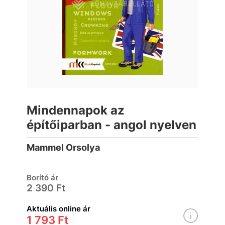
Mindennapok az
építőiparban - angol nyelven
Mammel Orsolya
Borító ár
2 390 Ft
Aktuális online ár
1 793 Ft