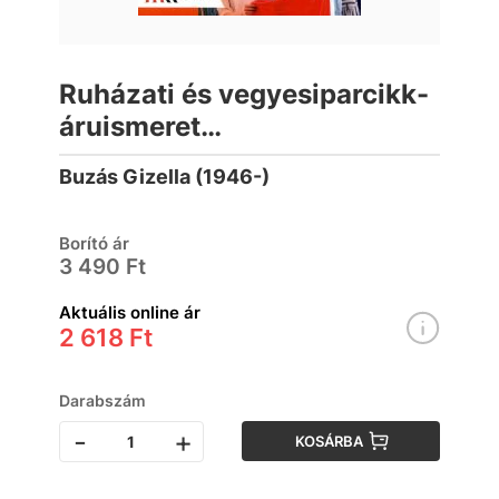
Ruházati és vegyesiparcikk-
áruismeret
feladatgyűjtemény
Buzás Gizella (1946-)
Borító ár
3 490 Ft
Aktuális online ár
2 618 Ft
Darabszám
-
+
KOSÁRBA