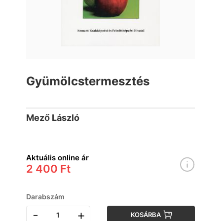
Gyümölcstermesztés
Mező László
Aktuális online ár
2 400 Ft
Darabszám
-
+
KOSÁRBA