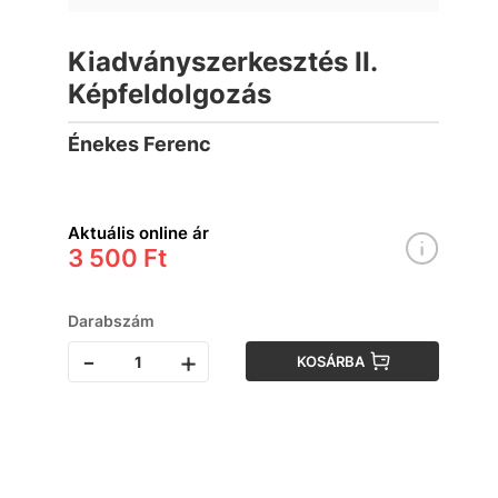
Kiadványszerkesztés II.
Képfeldolgozás
Énekes Ferenc
Aktuális online ár
3 500 Ft
Darabszám
-
+
KOSÁRBA