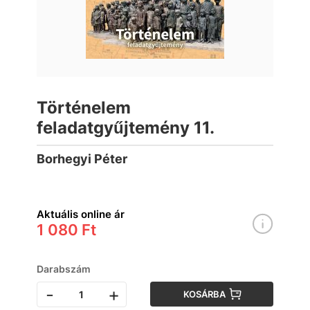
Történelem
feladatgyűjtemény 11.
Borhegyi Péter
Aktuális online ár
1 080 Ft
Darabszám
-
+
KOSÁRBA