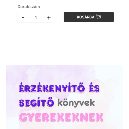
Darabszám
-
+
KOSÁRBA