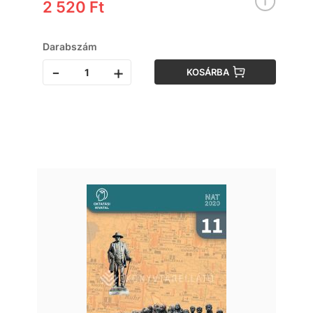
2 520 Ft
Darabszám
-
+
KOSÁRBA