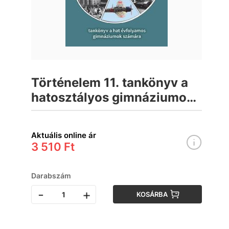
Történelem 11. tankönyv a
hatosztályos gimnáziumok
számára
Aktuális online ár
3 510 Ft
Darabszám
-
+
KOSÁRBA