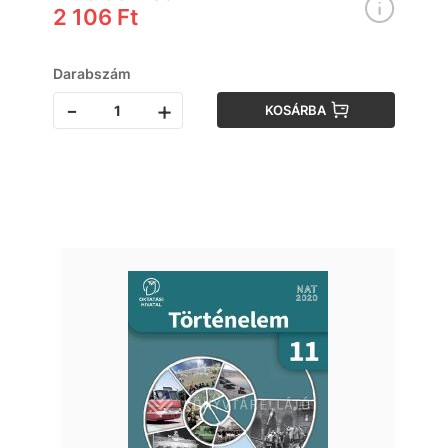
2 106 Ft
Darabszám
-
+
KOSÁRBA