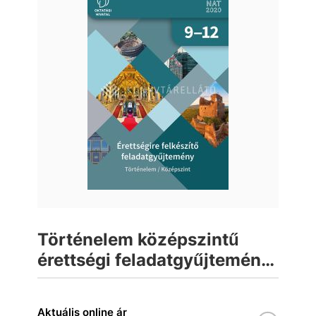
Történelem középszintű
érettségi feladatgyűjtemény
9-12. évfolyam
Aktuális online ár