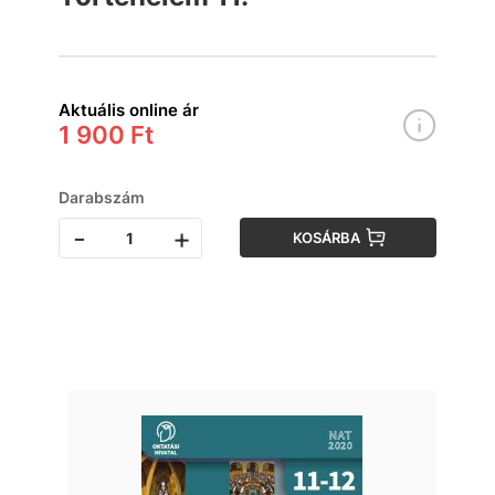
Aktuális online ár
1 900 Ft
Darabszám
-
+
KOSÁRBA