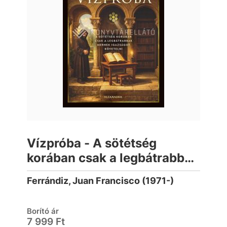
Vízpróba - A sötétség
korában csak a legbátrabbak
mernek igazságot követelni
Ferrándiz, Juan Francisco (1971-)
Borító ár
7 999 Ft