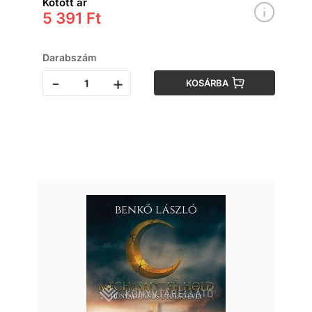
Kötött ár
5 391 Ft
Darabszám
-
+
KOSÁRBA