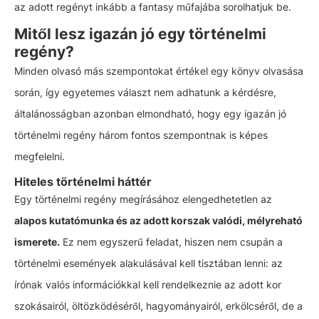
az adott regényt inkább a fantasy műfajába sorolhatjuk be.
Mitől lesz igazán jó egy történelmi
regény?
Minden olvasó más szempontokat értékel egy könyv olvasása
során, így egyetemes választ nem adhatunk a kérdésre,
általánosságban azonban elmondható, hogy egy igazán jó
történelmi regény három fontos szempontnak is képes
megfelelni.
Hiteles történelmi háttér
Egy történelmi regény megírásához elengedhetetlen az
alapos kutatómunka és az adott korszak valódi, mélyreható
ismerete.
Ez nem egyszerű feladat, hiszen nem csupán a
történelmi események alakulásával kell tisztában lenni: az
írónak valós információkkal kell rendelkeznie az adott kor
szokásairól, öltözködéséről, hagyományairól, erkölcséről, de a