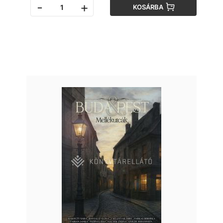
-
+
KOSÁRBA