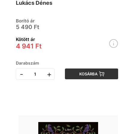
Lukács Dénes
Borító ár
5 490 Ft
Kötött ár
4 941 Ft
Darabszám
-
+
KOSÁRBA