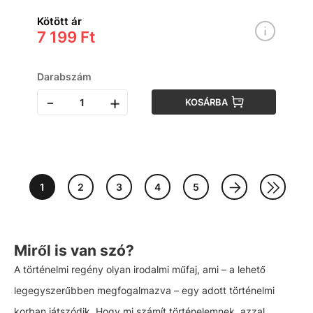
Kötött ár
7 199 Ft
Darabszám
-
+
KOSÁRBA
1
2
3
4
5
Miről is van szó?
A történelmi regény olyan irodalmi műfaj, ami – a lehető
legegyszerűbben megfogalmazva – egy adott történelmi
korban játszódik. Hogy mi számít történelemnek, azzal