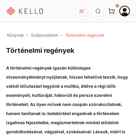
BEJELENTKEZÉS
0
Könyvek
Szépirodalom
Történelmi regények
Történelmi regények
A történelmi regények igazán különleges
olvasmányélményt nyújtanak, hiszen lehetővé teszik, hogy
valódi időutazást tegyünk a múltba, átélve a régi idők
eseményeit, kultúráját, háborúit és persze szerelmi
történeteit. Az ilyen művek nem csupán szórakoztatnak,
hanem tanítanak is: betekintést engednek a történelem
izgalmas fejezeteibe, megismertetnek minket elődeink
gondolkodásával, vágyaival, szokásaival. Lássuk, miért is