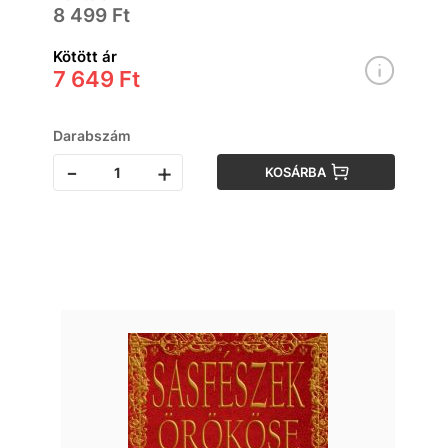
8 499 Ft
Kötött ár
7 649 Ft
Darabszám
-
+
KOSÁRBA