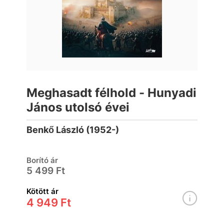
Meghasadt félhold - Hunyadi
János utolsó évei
Benkő László (1952-)
Borító ár
5 499 Ft
Kötött ár
4 949 Ft