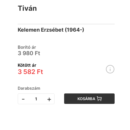
Tiván
Kelemen Erzsébet (1964-)
Borító ár
3 980 Ft
Kötött ár
3 582 Ft
Darabszám
-
+
KOSÁRBA