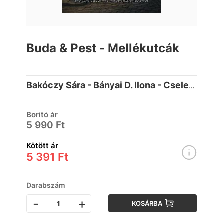
Buda & Pest - Mellékutcák
Bakóczy Sára - Bányai D. Ilona - Cselenyák Imre - Farkas Bíborka - Fábián Janka...
Borító ár
5 990 Ft
Kötött ár
5 391 Ft
Darabszám
-
+
KOSÁRBA