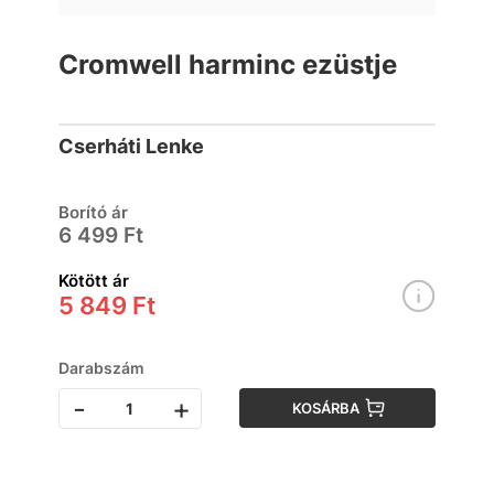
Cromwell harminc ezüstje
Cserháti Lenke
Borító ár
6 499 Ft
Kötött ár
5 849 Ft
Darabszám
-
+
KOSÁRBA