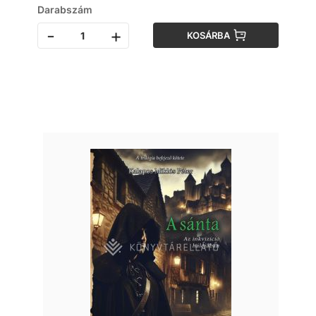
Darabszám
-
+
KOSÁRBA