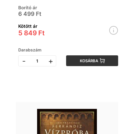
Borító ár
6 499 Ft
Kötött ár
5 849 Ft
Darabszám
-
+
KOSÁRBA