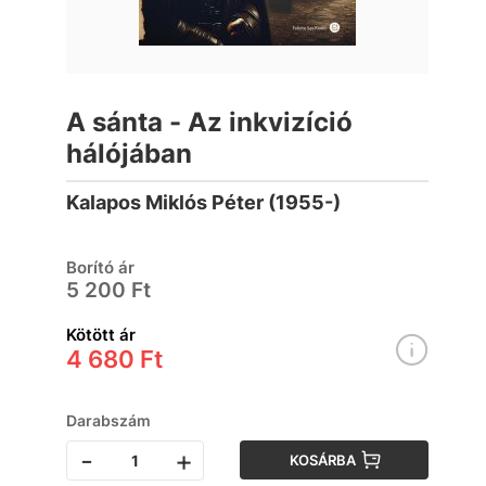
A sánta - Az inkvizíció
hálójában
Kalapos Miklós Péter (1955-)
Borító ár
5 200 Ft
Kötött ár
4 680 Ft
Darabszám
-
+
KOSÁRBA