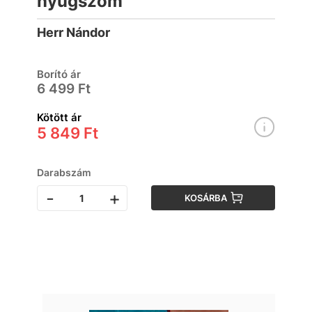
nyugszom
Herr Nándor
Borító ár
6 499 Ft
Kötött ár
5 849 Ft
Darabszám
-
+
KOSÁRBA