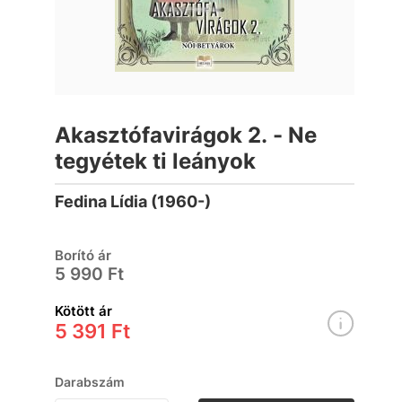
Akasztófavirágok 2. - Ne
tegyétek ti leányok
Fedina Lídia (1960-)
Borító ár
5 990 Ft
Kötött ár
5 391 Ft
Darabszám