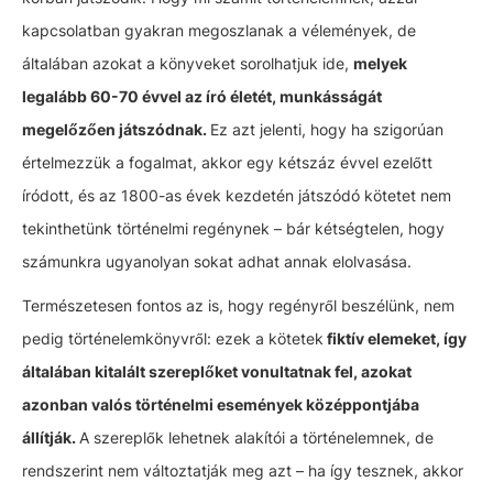
kapcsolatban gyakran megoszlanak a vélemények, de
általában azokat a könyveket sorolhatjuk ide,
melyek
legalább 60-70 évvel az író életét, munkásságát
megelőzően játszódnak.
Ez azt jelenti, hogy ha szigorúan
értelmezzük a fogalmat, akkor egy kétszáz évvel ezelőtt
íródott, és az 1800-as évek kezdetén játszódó kötetet nem
tekinthetünk történelmi regénynek – bár kétségtelen, hogy
számunkra ugyanolyan sokat adhat annak elolvasása.
Természetesen fontos az is, hogy regényről beszélünk, nem
pedig történelemkönyvről: ezek a kötetek
fiktív elemeket, így
általában kitalált szereplőket vonultatnak fel, azokat
azonban valós történelmi események középpontjába
állítják.
A szereplők lehetnek alakítói a történelemnek, de
rendszerint nem változtatják meg azt – ha így tesznek, akkor