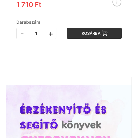
1 710 Ft
Darabszám
-
+
KOSÁRBA