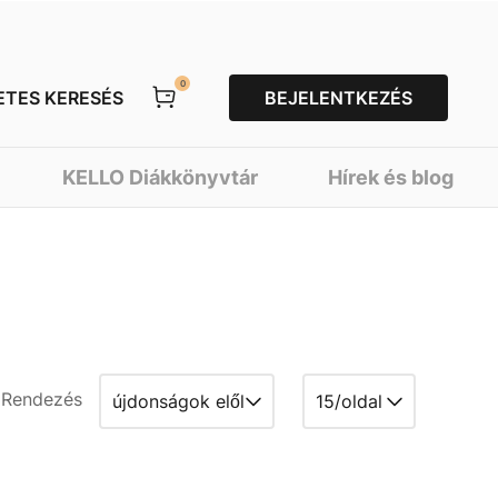
0
ETES KERESÉS
BEJELENTKEZÉS
KELLO Diákkönyvtár
Hírek és blog
Rendezés