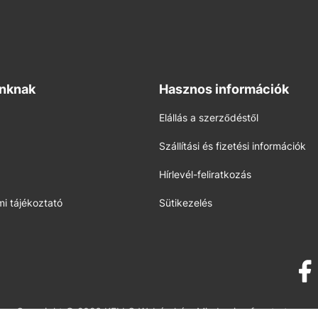
inknak
Hasznos információk
Elállás a szerződéstől
Szállítási és fizetési információk
Hírlevél-feliratkozás
i tájékoztató
Sütikezelés
Copyright © 2026 KELLO Webáruház. Minden jog fenntartva.