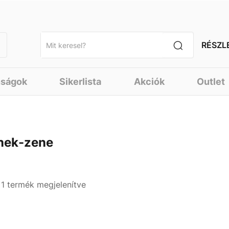
RÉSZL
nságok
Sikerlista
Akciók
Outlet
nek-zene
- 1 termék megjelenítve