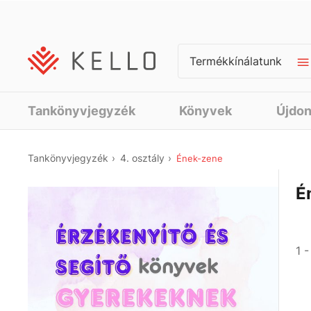
Termékkínálatunk
Tankönyvjegyzék
Könyvek
Újdo
Tankönyvjegyzék
4. osztály
Ének-zene
É
1 