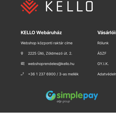
KELLO Webáruház
Vásárló
Webshop központi raktár címe
Rólunk
2225 Üllő, Zöldmező út. 2.
ÁSZF
webshoprendeles@kello.hu
GY.I.K.
+36 1 237 6900 / 3-as mellék
Adatvédelm