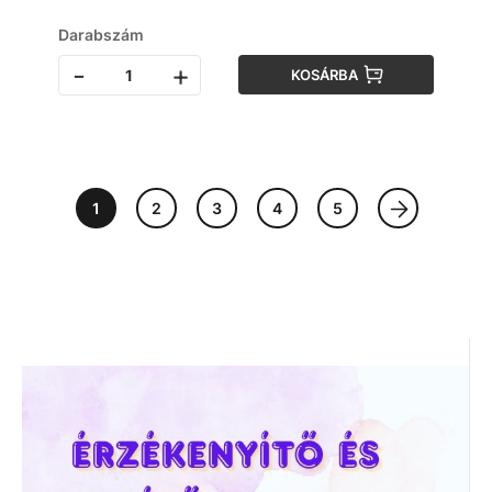
Darabszám
-
+
KOSÁRBA
1
2
3
4
5