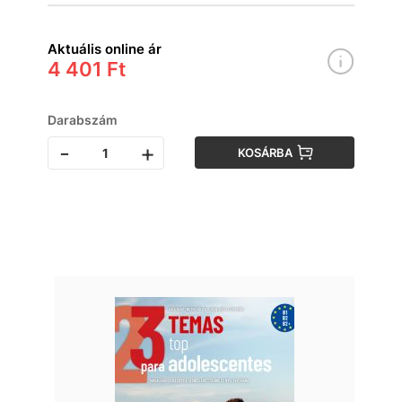
Aktuális online ár
4 401 Ft
Darabszám
-
+
KOSÁRBA