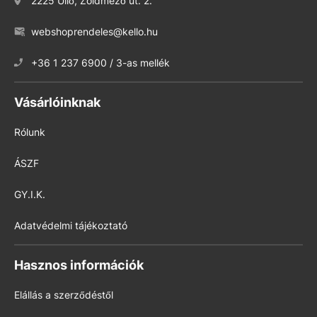
2225 Üllő, Zöldmező út. 2.
webshoprendeles@kello.hu
+36 1 237 6900 / 3-as mellék
Vásárlóinknak
Rólunk
ÁSZF
GY.I.K.
Adatvédelmi tájékoztató
Hasznos információk
Elállás a szerződéstől