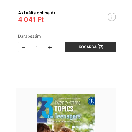
Aktuális online ár
4 041 Ft
Darabszám
-
+
KOSÁRBA