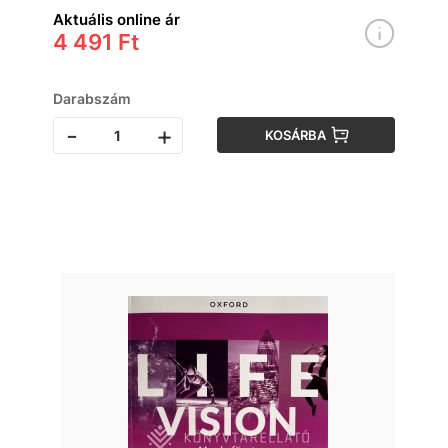
Második kiadás
Aktuális online ár
4 491 Ft
Darabszám
-
+
KOSÁRBA