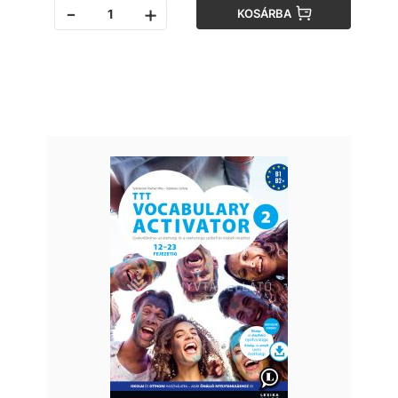
-
+
KOSÁRBA