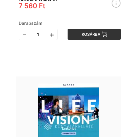
7 560 Ft
Darabszám
-
+
KOSÁRBA