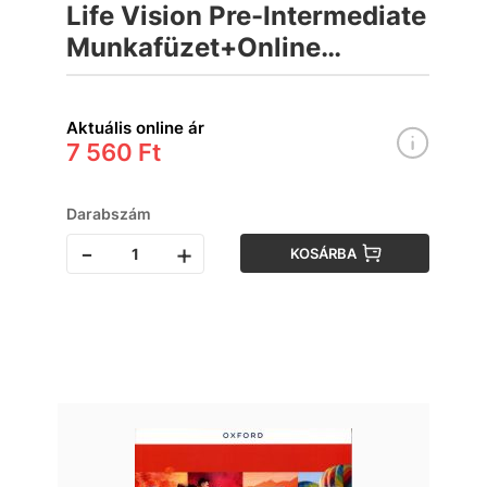
Life Vision Pre-Intermediate
Munkafüzet+Online
Practice
Aktuális online ár
7 560 Ft
Darabszám
-
+
KOSÁRBA