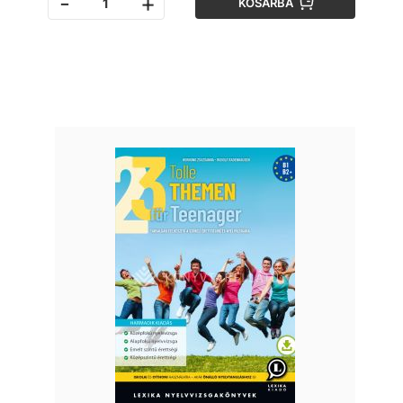
-
+
KOSÁRBA