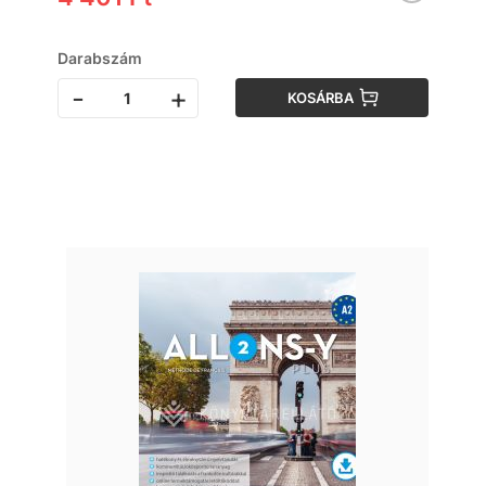
Darabszám
-
+
KOSÁRBA