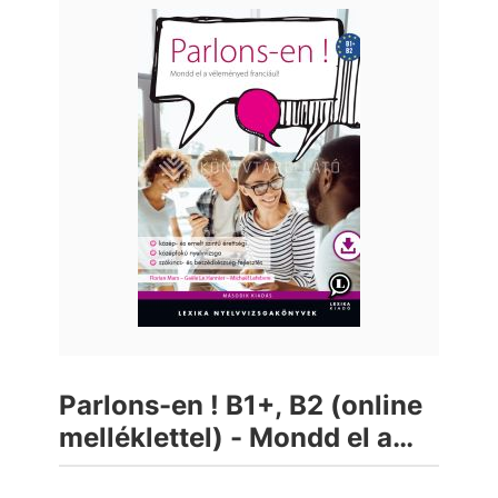
Parlons-en ! B1+, B2 (online
melléklettel) - Mondd el a
véleményed franciául!