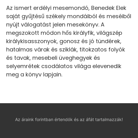
Az ismert erdélyi mesemondó, Benedek Elek
saját gyűjtésű székely mondáiból és meséiből
nyújt válogatást jelen mesekönyv. A
megszokott módon hős királyfik, világszép
királykisasszonyok, gonosz és jó tündérek,
hatalmas várak és sziklák, titokzatos folyók
és tavak, mesebeli üveghegyek és
selyemrétek csodálatos világa elevenedik
meg a könyv lapjain.
Az áraink forintban értendők és az áfát tartalmazzák!