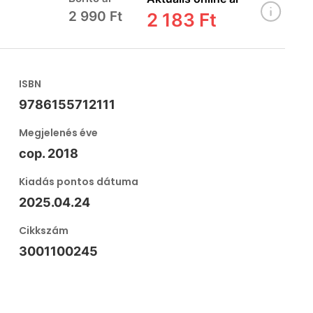
2 990 Ft
2 183 Ft
ISBN
9786155712111
Megjelenés éve
cop. 2018
Kiadás pontos dátuma
2025.04.24
Cikkszám
3001100245