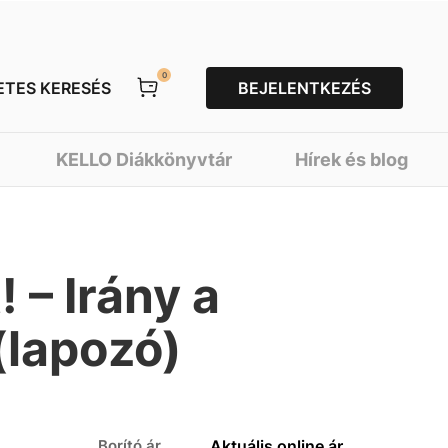
0
ETES KERESÉS
BEJELENTKEZÉS
KELLO Diákkönyvtár
Hírek és blog
 – Irány a
(lapozó)
Borító ár
Aktuális online ár