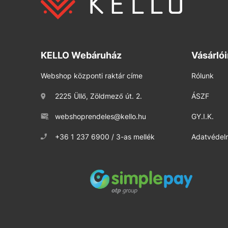
KELLO Webáruház
Vásárló
Webshop központi raktár címe
Rólunk
2225 Üllő, Zöldmező út. 2.
ÁSZF
webshoprendeles@kello.hu
GY.I.K.
+36 1 237 6900 / 3-as mellék
Adatvédelm