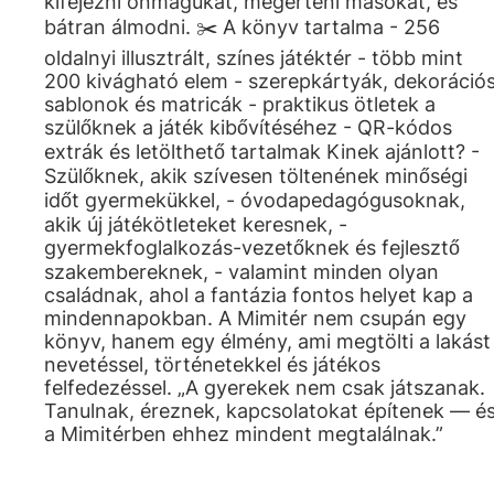
kifejezni önmagukat, megérteni másokat, és
bátran álmodni. ✂️ A könyv tartalma - 256
oldalnyi illusztrált, színes játéktér - több mint
200 kivágható elem - szerepkártyák, dekoráció
sablonok és matricák - praktikus ötletek a
szülőknek a játék kibővítéséhez - QR-kódos
extrák és letölthető tartalmak Kinek ajánlott? -
Szülőknek, akik szívesen töltenének minőségi
időt gyermekükkel, - óvodapedagógusoknak,
akik új játékötleteket keresnek, -
gyermekfoglalkozás-vezetőknek és fejlesztő
szakembereknek, - valamint minden olyan
családnak, ahol a fantázia fontos helyet kap a
mindennapokban. A Mimitér nem csupán egy
könyv, hanem egy élmény, ami megtölti a lakást
nevetéssel, történetekkel és játékos
felfedezéssel. „A gyerekek nem csak játszanak.
Tanulnak, éreznek, kapcsolatokat építenek — é
a Mimitérben ehhez mindent megtalálnak.”