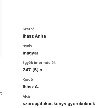
Szerző
Ihász Anita
Nyelv
magyar
Egyéb információk
247, [5] o.
Kiadó
Ihász A.
,
t
Alcím
szerepjátékos könyv gyerekeknek