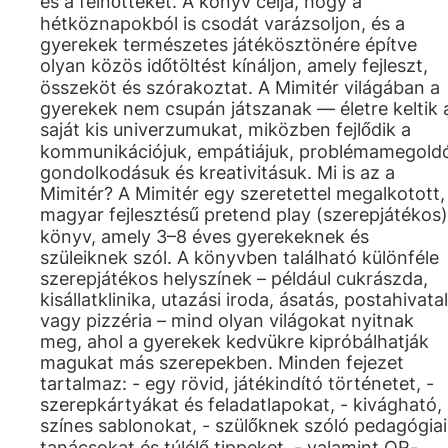
és a felnőtteket. A könyv célja, hogy a
hétköznapokból is csodát varázsoljon, és a
gyerekek természetes játékösztönére építve
olyan közös időtöltést kínáljon, amely fejleszt,
összeköt és szórakoztat. A Mimitér világában a
gyerekek nem csupán játszanak — életre keltik 
saját kis univerzumukat, miközben fejlődik a
kommunikációjuk, empátiájuk, problémamegold
gondolkodásuk és kreativitásuk. Mi is az a
Mimitér? A Mimitér egy szeretettel megalkotott,
magyar fejlesztésű pretend play (szerepjátékos)
könyv, amely 3–8 éves gyerekeknek és
szüleiknek szól. A könyvben található különféle
szerepjátékos helyszínek – például cukrászda,
kisállatklinika, utazási iroda, ásatás, postahivatal
vagy pizzéria – mind olyan világokat nyitnak
meg, ahol a gyerekek kedvükre kipróbálhatják
magukat más szerepekben. Minden fejezet
tartalmaz: - egy rövid, játékindító történetet, -
szerepkártyákat és feladatlapokat, - kivágható,
színes sablonokat, - szülőknek szóló pedagógiai
tanácsokat és túlélő tippeket, - valamint QR-