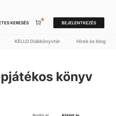
0
ETES KERESÉS
BEJELENTKEZÉS
KELLO Diákkönyvtár
Hírek és blog
epjátékos könyv
Borító ár
Kötött ár