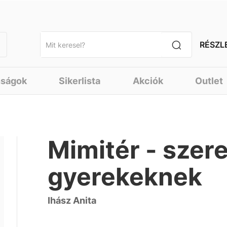
RÉSZL
nságok
Sikerlista
Akciók
Outlet
Mimitér - szer
gyerekeknek
Ihász Anita