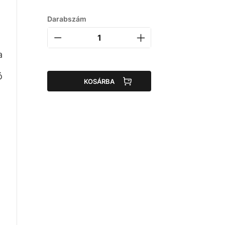
Darabszám
a
ó
KOSÁRBA