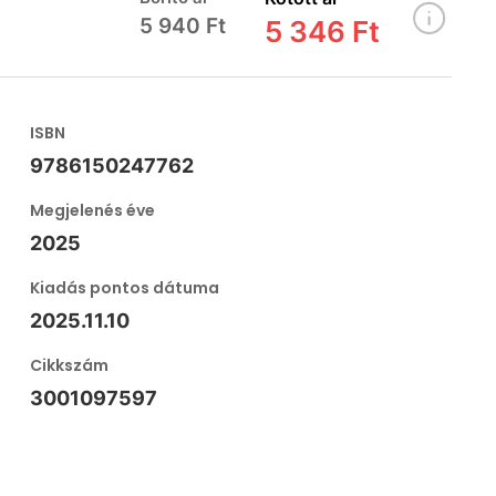
5 940 Ft
5 346 Ft
ISBN
9786150247762
Megjelenés éve
2025
Kiadás pontos dátuma
2025.11.10
Cikkszám
3001097597