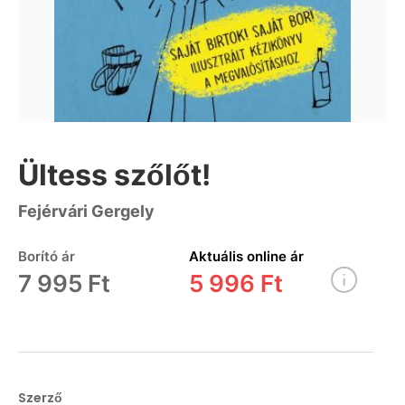
Ültess szőlőt!
Fejérvári Gergely
Borító ár
Aktuális online ár
7 995 Ft
5 996 Ft
Szerző