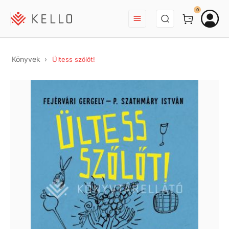
BEJELENTKEZÉS
0
Könyvek
Ültess szőlőt!