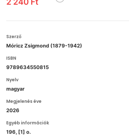
2 240 Ft
Szerző
Móricz Zsigmond (1879-1942)
ISBN
9789634550815
Nyelv
magyar
Megjelenés éve
2026
Egyéb információk
196, [1] o.