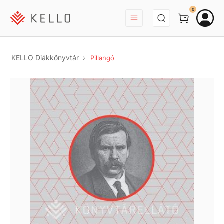
BEJELENTKEZÉS
0
KELLO Diákkönyvtár
Pillangó