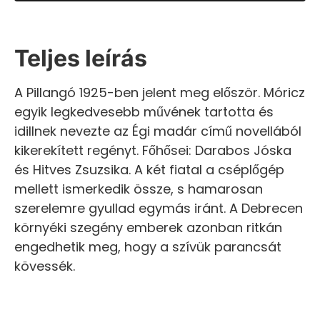
Teljes leírás
A Pillangó 1925-ben jelent meg először. Móricz
egyik legkedvesebb művének tartotta és
idillnek nevezte az Égi madár című novellából
kikerekített regényt. Főhősei: Darabos Jóska
és Hitves Zsuzsika. A két fiatal a cséplőgép
mellett ismerkedik össze, s hamarosan
szerelemre gyullad egymás iránt. A Debrecen
környéki szegény emberek azonban ritkán
engedhetik meg, hogy a szívük parancsát
kövessék.