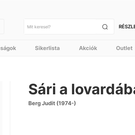
RÉSZL
nságok
Sikerlista
Akciók
Outlet
Sári a lovardá
Berg Judit (1974-)