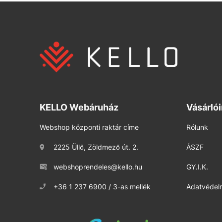
KELLO Webáruház
Vásárló
Webshop központi raktár címe
Rólunk
2225 Üllő, Zöldmező út. 2.
ÁSZF
webshoprendeles@kello.hu
GY.I.K.
+36 1 237 6900 / 3-as mellék
Adatvédelm