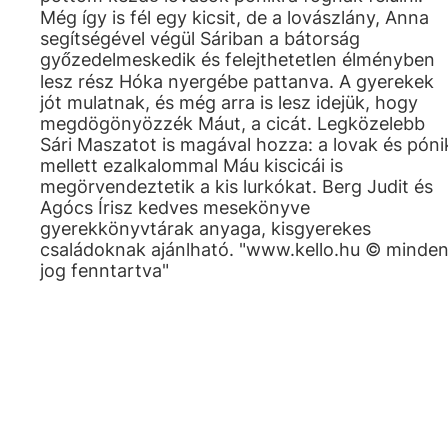
Még így is fél egy kicsit, de a lovászlány, Anna
segítségével végül Sáriban a bátorság
győzedelmeskedik és felejthetetlen élményben
lesz rész Hóka nyergébe pattanva. A gyerekek
jót mulatnak, és még arra is lesz idejük, hogy
megdögönyözzék Máut, a cicát. Legközelebb
Sári Maszatot is magával hozza: a lovak és póni
mellett ezalkalommal Máu kiscicái is
megörvendeztetik a kis lurkókat. Berg Judit és
Agócs Írisz kedves mesekönyve
gyerekkönyvtárak anyaga, kisgyerekes
családoknak ajánlható. "www.kello.hu © minde
jog fenntartva"