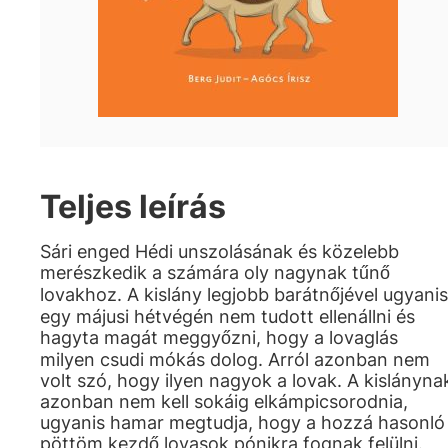
Teljes leírás
Sári enged Hédi unszolásának és közelebb
merészkedik a számára oly nagynak tűnő
lovakhoz. A kislány legjobb barátnőjével ugyanis
egy májusi hétvégén nem tudott ellenállni és
hagyta magát meggyőzni, hogy a lovaglás
milyen csudi mókás dolog. Arról azonban nem
volt szó, hogy ilyen nagyok a lovak. A kislányna
azonban nem kell sokáig elkámpicsorodnia,
ugyanis hamar megtudja, hogy a hozzá hasonló
pöttöm kezdő lovasok pónikra fognak felülni.