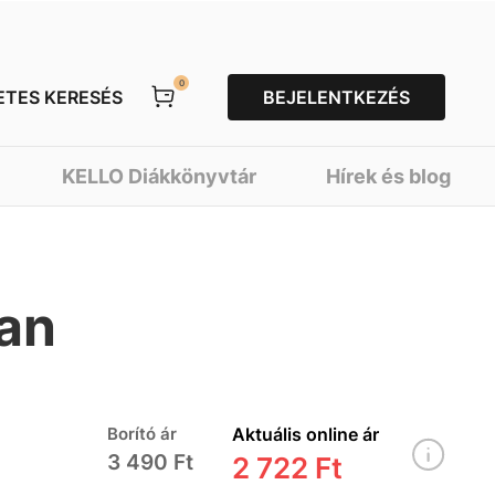
0
ETES KERESÉS
BEJELENTKEZÉS
KELLO Diákkönyvtár
Hírek és blog
ban
Borító ár
Aktuális online ár
3 490 Ft
2 722 Ft