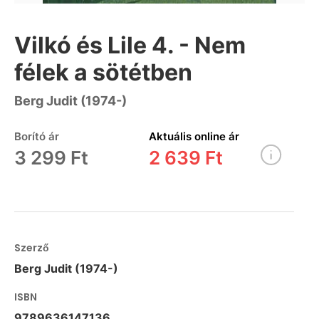
Vilkó és Lile 4. - Nem
félek a sötétben
Berg Judit (1974-)
Borító ár
Aktuális online ár
3 299 Ft
2 639 Ft
Szerző
Berg Judit (1974-)
ISBN
9789636147136