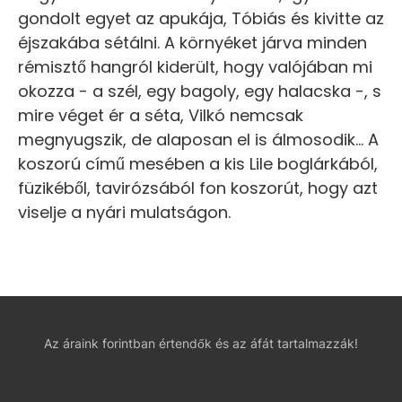
gondolt egyet az apukája, Tóbiás és kivitte az
éjszakába sétálni. A környéket járva minden
rémisztő hangról kiderült, hogy valójában mi
okozza - a szél, egy bagoly, egy halacska -, s
mire véget ér a séta, Vilkó nemcsak
megnyugszik, de alaposan el is álmosodik... A
koszorú című mesében a kis Lile boglárkából,
füzikéből, tavirózsából fon koszorút, hogy azt
viselje a nyári mulatságon.
Az áraink forintban értendők és az áfát tartalmazzák!