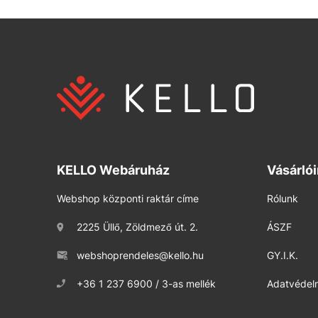
KELLO Webáruház
Vásárló
Webshop központi raktár címe
Rólunk
2225 Üllő, Zöldmező út. 2.
ÁSZF
webshoprendeles@kello.hu
GY.I.K.
+36 1 237 6900 / 3-as mellék
Adatvédelm