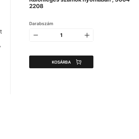
2208
Darabszám
t
,
KOSÁRBA