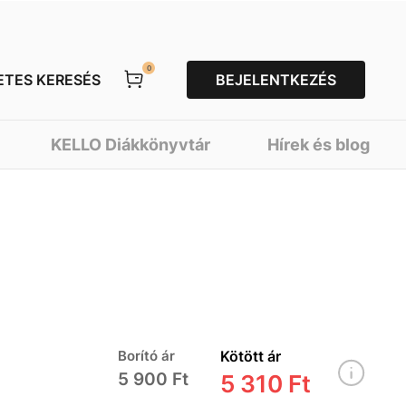
0
ETES KERESÉS
BEJELENTKEZÉS
KELLO Diákkönyvtár
Hírek és blog
Borító ár
Kötött ár
5 900 Ft
5 310 Ft