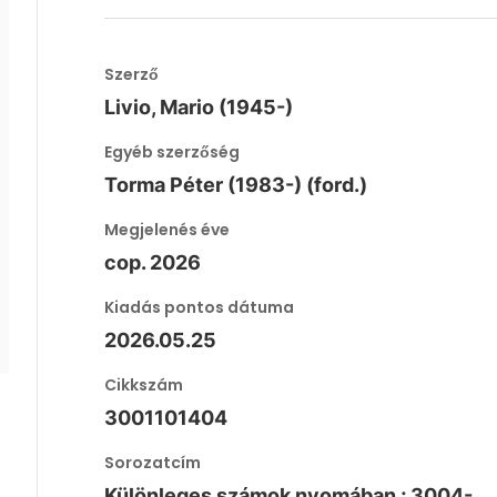
Szerző
Livio, Mario (1945-)
Egyéb szerzőség
Torma Péter (1983-) (ford.)
Megjelenés éve
cop. 2026
Kiadás pontos dátuma
2026.05.25
Cikkszám
3001101404
Sorozatcím
Különleges számok nyomában ; 3004-