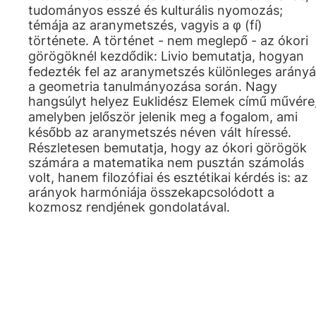
tudományos esszé és kulturális nyomozás;
témája az aranymetszés, vagyis a φ (fí)
története. A történet - nem meglepő - az ókori
görögöknél kezdődik: Livio bemutatja, hogyan
fedezték fel az aranymetszés különleges arányá
a geometria tanulmányozása során. Nagy
hangsúlyt helyez Euklidész Elemek című művére
amelyben jelőször jelenik meg a fogalom, ami
később az aranymetszés néven vált híressé.
Részletesen bemutatja, hogy az ókori görögök
számára a matematika nem pusztán számolás
volt, hanem filozófiai és esztétikai kérdés is: az
arányok harmóniája összekapcsolódott a
kozmosz rendjének gondolatával.