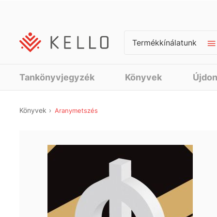
Termékkínálatunk
Tankönyvjegyzék
Könyvek
Újdo
Könyvek
Aranymetszés