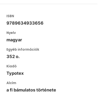
ISBN
9789634933656
Nyelv
magyar
Egyéb információk
352 o.
Kiadó
Typotex
Alcím
a fi bámulatos története