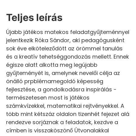
Teljes leírás
Újabb játékos matekos feladatgyűjteménnyel
jelentkezik Róka Sándor, aki pedagógusként
sok éve elköteleződött az örömmel tanulás
és a kreatív tehetséggondozás mellett. Ennek
égisze alatt alkotta meg legújabb
gyűjteményét is, amelynek nevelői célja az
önálló prpblémamegoldó képesség
fejlesztése, a gondolkodásra inspirálás -
természetesen most is játékos
számkvízekkel, matematikai rejtvényekkel. A
több mint kétszáz oldalon tizenhét fejezet alá
rendezve sorjáznak a feladatok, kezdve a
címben is visszaköszönő Útvonalakkal