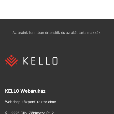
Az áraink forintban értendők és az áfát tartalmazzák!
KELLO Webáruház
Webshop központi raktár címe
2225 Üllő, Zöldmező út. 2.