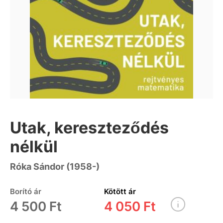
Utak, kereszteződés
nélkül
Róka Sándor (1958-)
Borító ár
Kötött ár
4 500 Ft
4 050 Ft