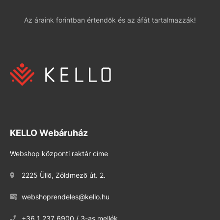
Az áraink forintban értendők és az áfát tartalmazzák!
KELLO Webáruház
Webshop központi raktár címe
2225 Üllő, Zöldmező út. 2.
webshoprendeles@kello.hu
+36 1 237 6900 / 3-as mellék