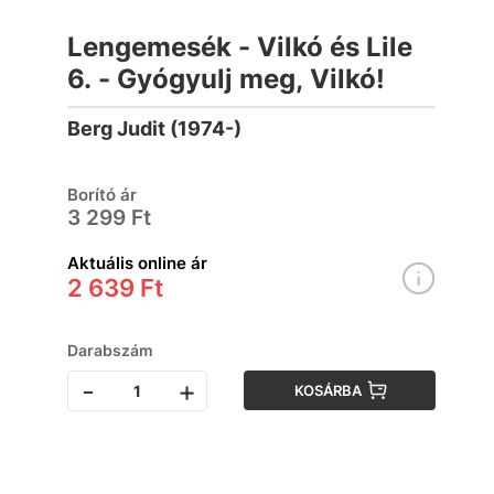
Lengemesék - Vilkó és Lile
6. - Gyógyulj meg, Vilkó!
Berg Judit (1974-)
Borító ár
3 299 Ft
Aktuális online ár
2 639 Ft
Darabszám
-
+
KOSÁRBA