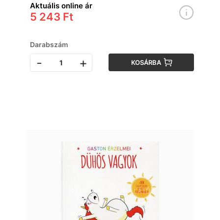
Aktuális online ár
5 243 Ft
Darabszám
-
+
KOSÁRBA