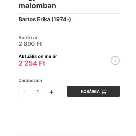
malomban
Bartos Erika (1974-)
Borító ár
2 890 Ft
Aktuális online ár
2 254 Ft
Darabszám
-
+
KOSÁRBA