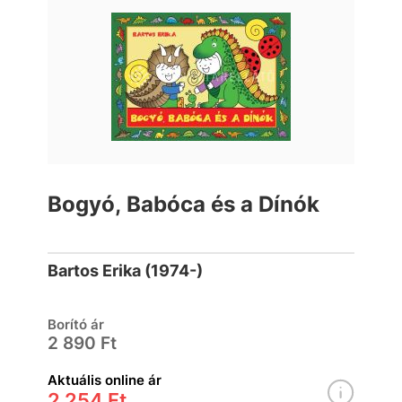
Bogyó, Babóca és a Dínók
Bartos Erika (1974-)
Borító ár
2 890 Ft
Aktuális online ár
2 254 Ft