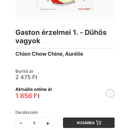
Gaston érzelmei 1. - Dühös
vagyok
Chien Chow Chine, Aurélie
Borító ár
2 475 Ft
Aktuális online ár
1 856 Ft
Darabszám
-
+
KOSÁRBA