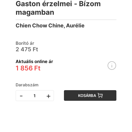
Gaston érzelmei - Bízom
magamban
Chien Chow Chine, Aurélie
Borító ár
2 475 Ft
Aktuális online ár
1 856 Ft
Darabszám
-
+
KOSÁRBA