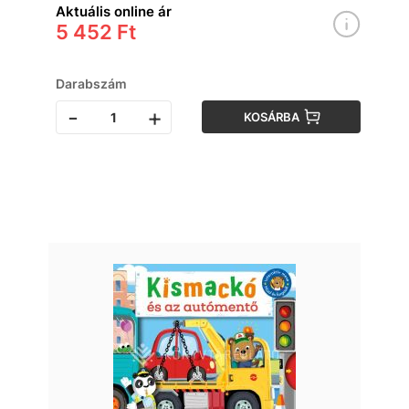
Aktuális online ár
5 452 Ft
Darabszám
-
+
KOSÁRBA