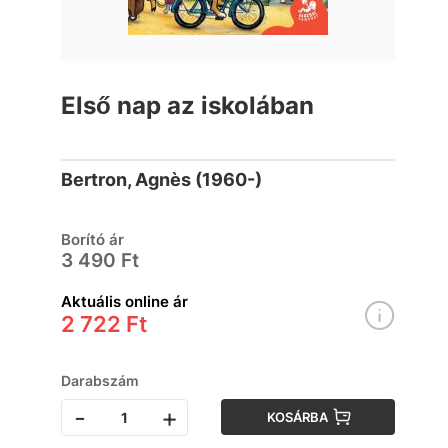
Első nap az iskolában
Bertron, Agnès (1960-)
Borító ár
3 490 Ft
Aktuális online ár
2 722 Ft
Darabszám
-
+
KOSÁRBA