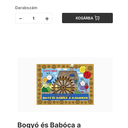
Darabszám
-
+
KOSÁRBA
Bogyó és Babóca a