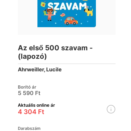
Az első 500 szavam -
(lapozó)
Ahrweiller, Lucile
Borító ár
5 590 Ft
Aktuális online ár
4 304 Ft
Darabszám