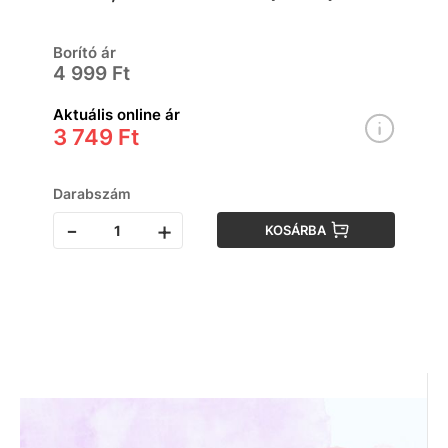
Borító ár
4 999 Ft
Aktuális online ár
3 749 Ft
Darabszám
-
+
KOSÁRBA