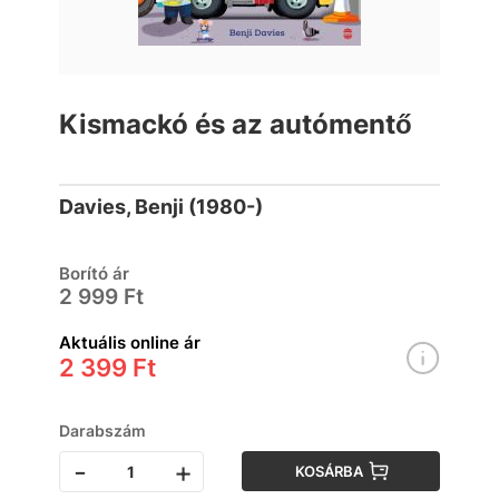
Kismackó és az autómentő
Davies, Benji (1980-)
Borító ár
2 999 Ft
Aktuális online ár
2 399 Ft
Darabszám
-
+
KOSÁRBA