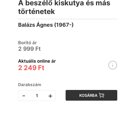
A beszélő kiskutya és más
történetek
Balázs Ágnes (1967-)
Borító ár
2 999 Ft
Aktuális online ár
2 249 Ft
Darabszám
-
+
KOSÁRBA