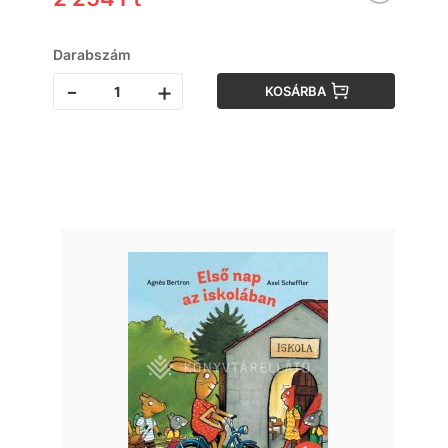
Darabszám
-
+
KOSÁRBA