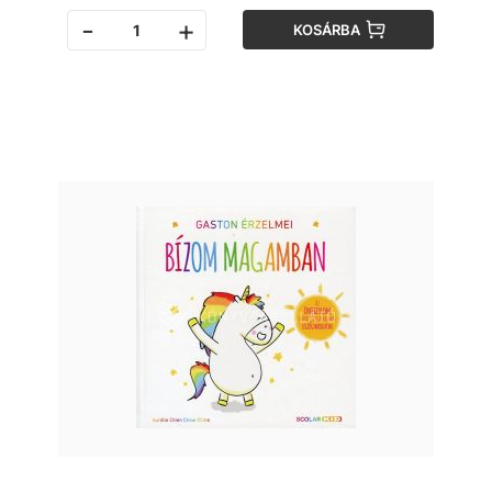
-
+
KOSÁRBA