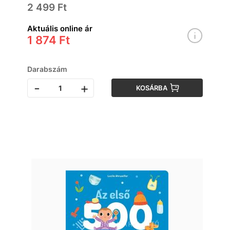
2 499 Ft
Aktuális online ár
1 874 Ft
Darabszám
-
+
KOSÁRBA