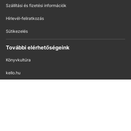
Szállítási és fizetési információk
Hírlevél-feliratkozás
Sütikezelés
További elérhetőségeink
Könyvkultúra
kello.hu
pedig.hu
Modern Iskola