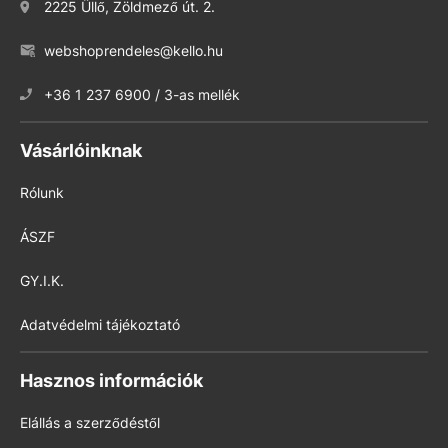
2225 Üllő, Zöldmező út. 2.
webshoprendeles@kello.hu
+36 1 237 6900 / 3-as mellék
Vásárlóinknak
Rólunk
ÁSZF
GY.I.K.
Adatvédelmi tájékoztató
Hasznos információk
Elállás a szerződéstől