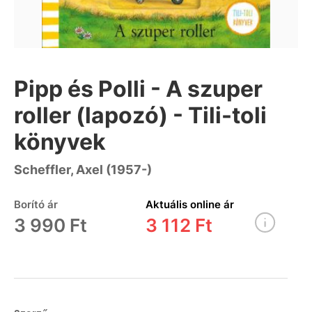
Pipp és Polli - A szuper
roller (lapozó) - Tili-toli
könyvek
Scheffler, Axel (1957-)
Borító ár
Aktuális online ár
3 990 Ft
3 112 Ft