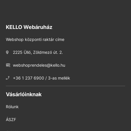
KELLO Webáruház
Webshop központi raktár címe
2225 Üllő, Zöldmező út. 2.
webshoprendeles@kello.hu
+36 1 237 6900 / 3-as mellék
Vásárlóinknak
Rólunk
ÁSZF