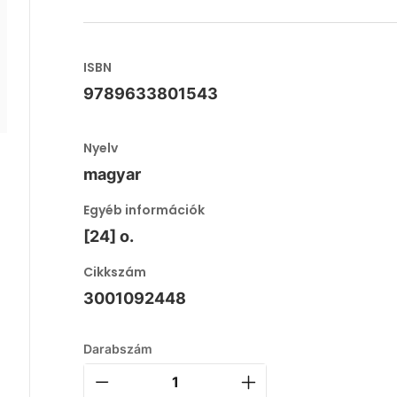
ISBN
9789633801543
Nyelv
magyar
Egyéb információk
[24] o.
Cikkszám
3001092448
Darabszám