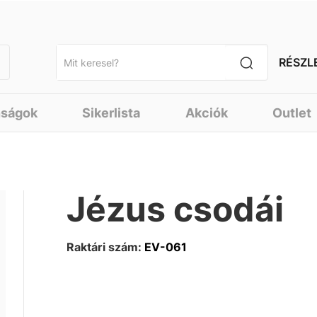
RÉSZL
nságok
Sikerlista
Akciók
Outlet
Jézus csodái
Raktári szám:
EV-061