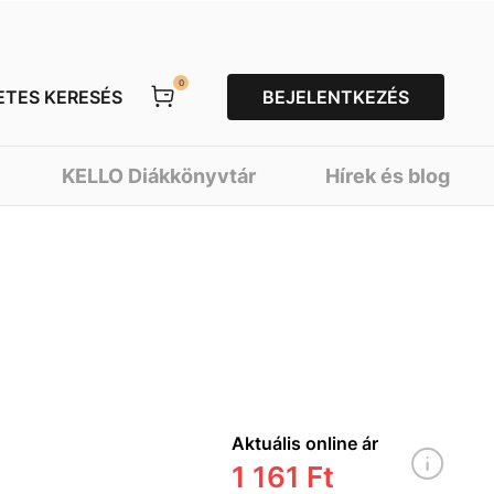
0
ETES KERESÉS
BEJELENTKEZÉS
KELLO Diákkönyvtár
Hírek és blog
Aktuális online ár
1 161 Ft