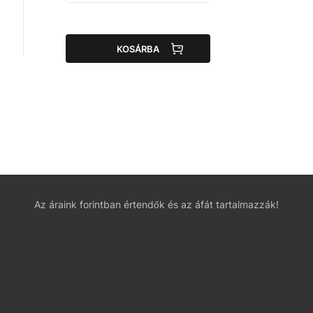
KOSÁRBA
Az áraink forintban értendők és az áfát tartalmazzák!