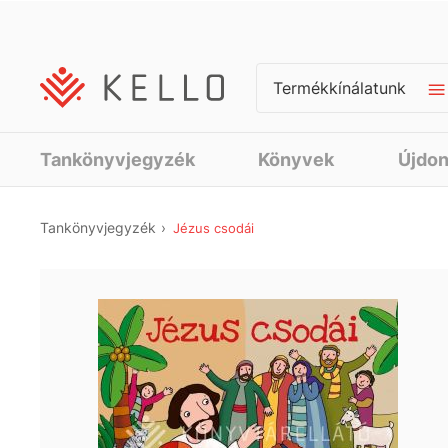
Termékkínálatunk
Tankönyvjegyzék
Könyvek
Újdo
Tankönyvjegyzék
Jézus csodái