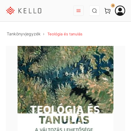
BEJELENTKEZÉS
0
Tankönyvjegyzék
Teológia és tanulás