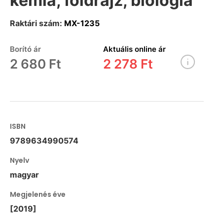
kémia, földrajz, biológia
Raktári szám:
MX-1235
Borító ár
Aktuális online ár
2 680 Ft
2 278 Ft
ISBN
9789634990574
Nyelv
magyar
Megjelenés éve
[2019]