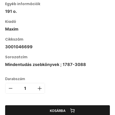
Egyéb információk
191 o.
Kiadó
Maxim
Cikkszám
3001046699
Sorozatcím
Mindentudás zsebkönyvek ; 1787-3088
Darabszám
KOSÁRBA