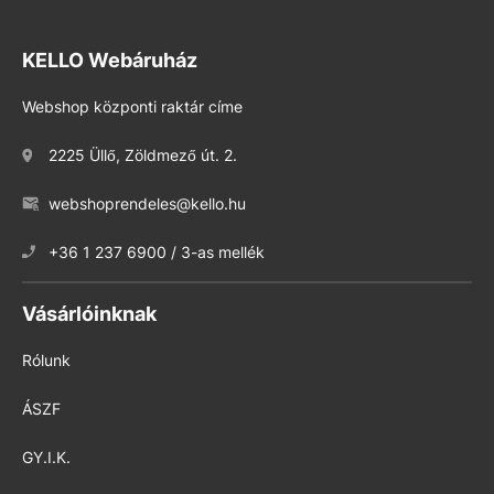
KELLO Webáruház
Webshop központi raktár címe
2225 Üllő, Zöldmező út. 2.
webshoprendeles@kello.hu
+36 1 237 6900 / 3-as mellék
Vásárlóinknak
Rólunk
ÁSZF
GY.I.K.