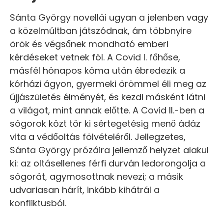
Sánta György novellái ugyan a jelenben vagy
a közelmúltban játszódnak, ám többnyire
örök és végsőnek mondható emberi
kérdéseket vetnek föl. A Covid I. főhőse,
másfél hónapos kóma után ébredezik a
kórházi ágyon, gyermeki örömmel éli meg az
újjászületés élményét, és kezdi másként látni
a világot, mint annak előtte. A Covid II.-ben a
sógorok közt tör ki sértegetésig menő ádáz
vita a védőoltás fölvételéről. Jellegzetes,
Sánta György prózáira jellemző helyzet alakul
ki: az oltásellenes férfi durván ledorongolja a
sógorát, agymosottnak nevezi; a másik
udvariasan hárít, inkább kihátrál a
konfliktusból.