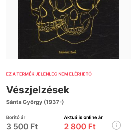
EZ A TERMÉK JELENLEG NEM ELÉRHETŐ
Vészjelzések
Sánta György (1937-)
Borító ár
Aktuális online ár
3 500 Ft
2 800 Ft