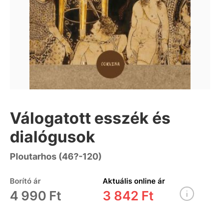
Válogatott esszék és
dialógusok
Ploutarhos (46?-120)
Borító ár
Aktuális online ár
4 990 Ft
3 842 Ft