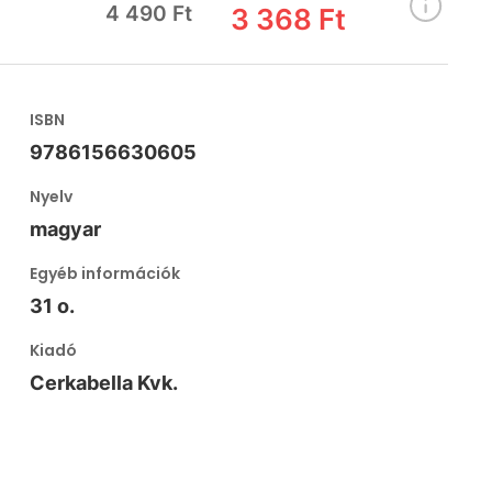
4 490 Ft
3 368 Ft
ISBN
9786156630605
Nyelv
magyar
Egyéb információk
31 o.
Kiadó
Cerkabella Kvk.