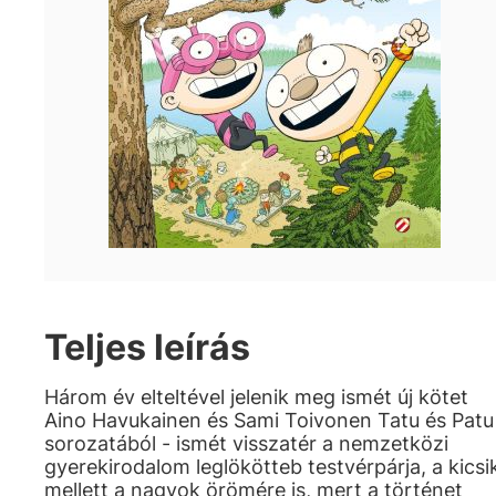
Teljes leírás
Három év elteltével jelenik meg ismét új kötet
Aino Havukainen és Sami Toivonen Tatu és Patu
sorozatából - ismét visszatér a nemzetközi
gyerekirodalom leglökötteb testvérpárja, a kicsi
mellett a nagyok örömére is, mert a történet