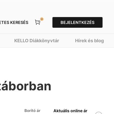
0
ETES KERESÉS
BEJELENTKEZÉS
KELLO Diákkönyvtár
Hírek és blog
 táborban
Borító ár
Aktuális online ár