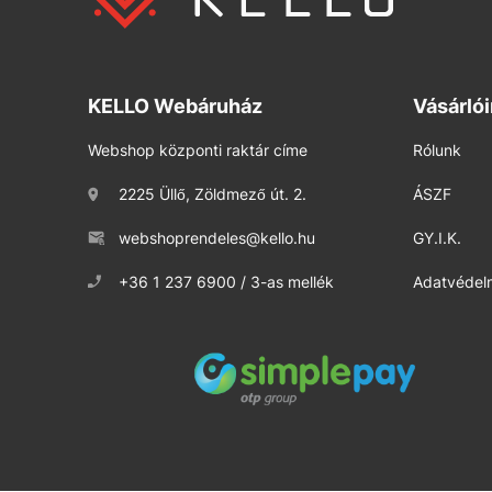
KELLO Webáruház
Vásárló
Webshop központi raktár címe
Rólunk
2225 Üllő, Zöldmező út. 2.
ÁSZF
webshoprendeles@kello.hu
GY.I.K.
+36 1 237 6900 / 3-as mellék
Adatvédelm