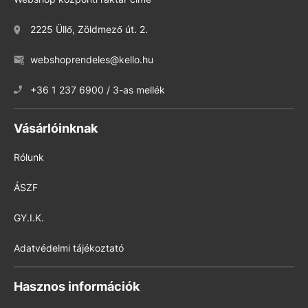
2225 Üllő, Zöldmező út. 2.
webshoprendeles@kello.hu
+36 1 237 6900 / 3-as mellék
Vásárlóinknak
Rólunk
ÁSZF
GY.I.K.
Adatvédelmi tájékoztató
Hasznos információk