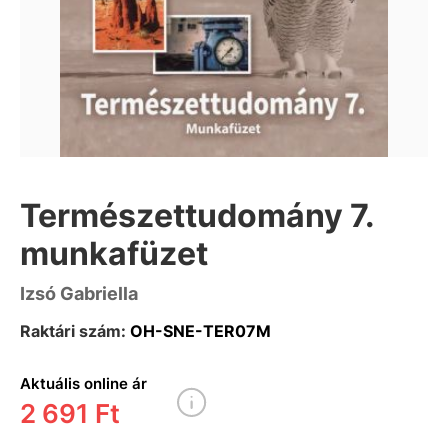
Természettudomány 7.
munkafüzet
Izsó Gabriella
Raktári szám:
OH-SNE-TER07M
Aktuális online ár
2 691 Ft