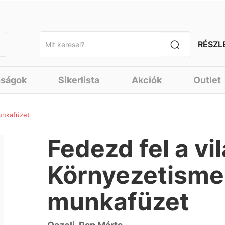
RÉSZL
nságok
Sikerlista
Akciók
Outlet
munkafüzet
Fedezd fel a vi
Környezetismer
munkafüzet