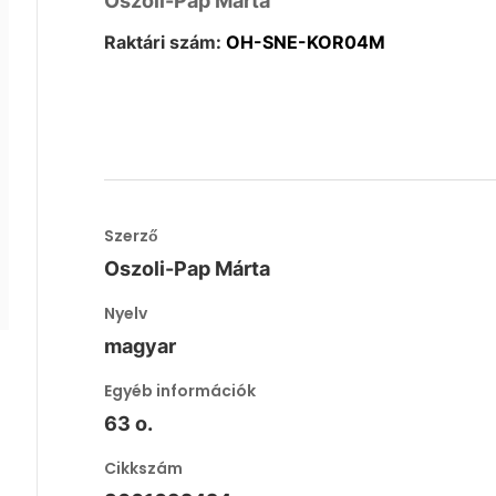
Oszoli-Pap Márta
Raktári szám:
OH-SNE-KOR04M
Szerző
Oszoli-Pap Márta
Nyelv
magyar
Egyéb információk
63 o.
Cikkszám