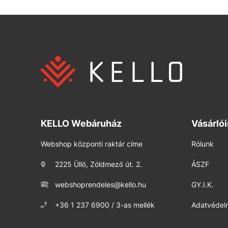
KELLO Webáruház
Vásárló
Webshop központi raktár címe
Rólunk
2225 Üllő, Zöldmező út. 2.
ÁSZF
webshoprendeles@kello.hu
GY.I.K.
+36 1 237 6900 / 3-as mellék
Adatvédelm