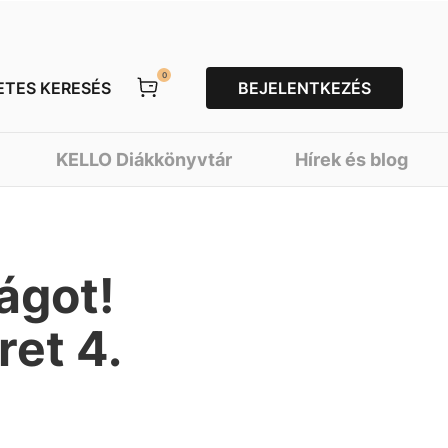
0
ETES KERESÉS
BEJELENTKEZÉS
KELLO Diákkönyvtár
Hírek és blog
lágot!
et 4.