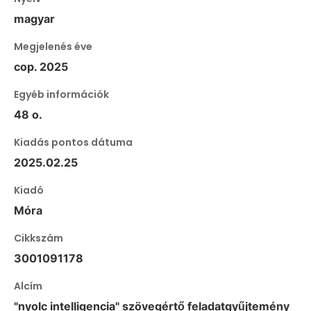
magyar
Megjelenés éve
cop. 2025
Egyéb információk
48 o.
Kiadás pontos dátuma
2025.02.25
Kiadó
Móra
Cikkszám
3001091178
Alcím
"nyolc intelligencia" szövegértő feladatgyűjtemény