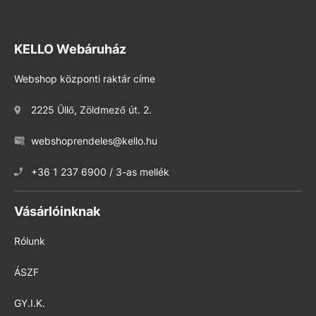
KELLO Webáruház
Webshop központi raktár címe
2225 Üllő, Zöldmező út. 2.
webshoprendeles@kello.hu
+36 1 237 6900 / 3-as mellék
Vásárlóinknak
Rólunk
ÁSZF
GY.I.K.