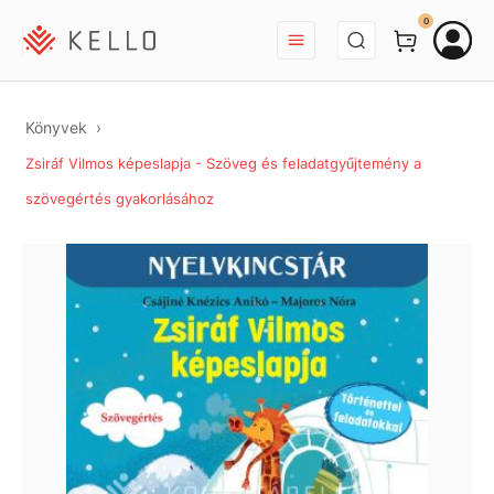
BEJELENTKEZÉS
0
Könyvek
Zsiráf Vilmos képeslapja - Szöveg és feladatgyűjtemény a
szövegértés gyakorlásához