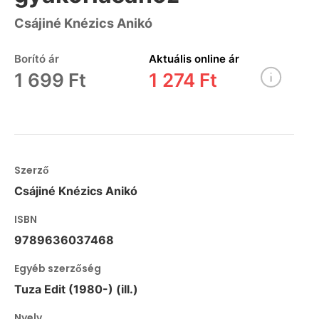
Csájiné Knézics Anikó
Borító ár
Aktuális online ár
1 699 Ft
1 274 Ft
Szerző
Csájiné Knézics Anikó
ISBN
9789636037468
Egyéb szerzőség
Tuza Edit (1980-) (ill.)
Nyelv