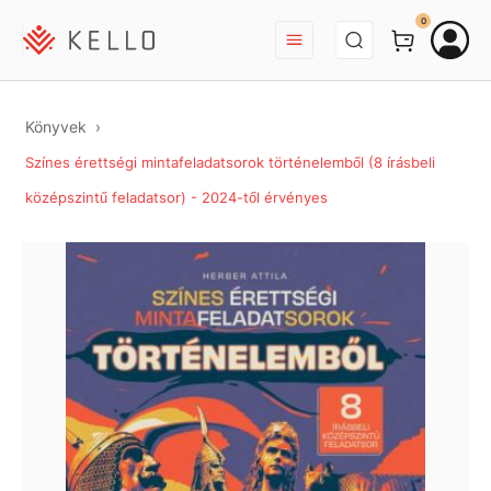
BEJELENTKEZÉS
0
Könyvek
Színes érettségi mintafeladatsorok történelemből (8 írásbeli
középszintű feladatsor) - 2024-től érvényes