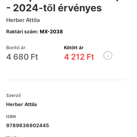
- 2024-től érvényes
Herber Attila
Raktári szám:
MX-2038
Borító ár
Kötött ár
4 680 Ft
4 212 Ft
Szerző
Herber Attila
ISBN
9789636902445