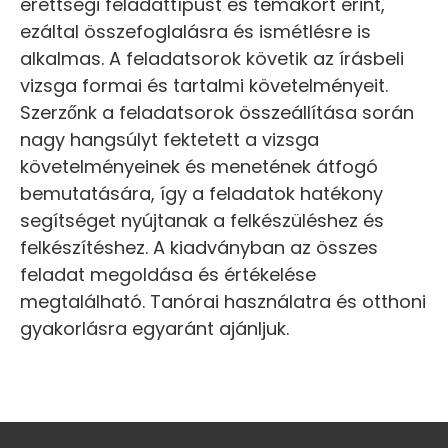
érettségi feladattípust és témakört érint,
ezáltal összefoglalásra és ismétlésre is
alkalmas. A feladatsorok követik az írásbeli
vizsga formai és tartalmi követelményeit.
Szerzőnk a feladatsorok összeállítása során
nagy hangsúlyt fektetett a vizsga
követelményeinek és menetének átfogó
bemutatására, így a feladatok hatékony
segítséget nyújtanak a felkészüléshez és
felkészítéshez. A kiadványban az összes
feladat megoldása és értékelése
megtalálható. Tanórai használatra és otthoni
gyakorlásra egyaránt ajánljuk.