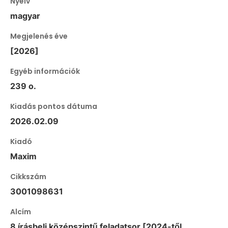
Nyelv
magyar
Megjelenés éve
[2026]
Egyéb információk
239 o.
Kiadás pontos dátuma
2026.02.09
Kiadó
Maxim
Cikkszám
3001098631
Alcím
8 írásbeli középszintű feladatsor [2024-től