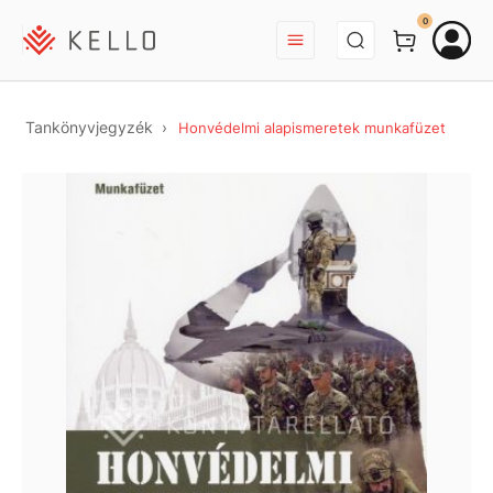
BEJELENTKEZÉS
0
Tankönyvjegyzék
Honvédelmi alapismeretek munkafüzet