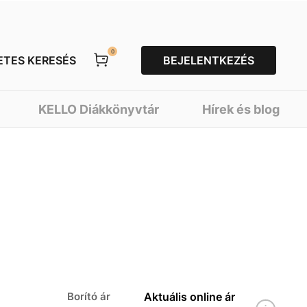
0
ETES KERESÉS
BEJELENTKEZÉS
KELLO Diákkönyvtár
Hírek és blog
Borító ár
Aktuális online ár