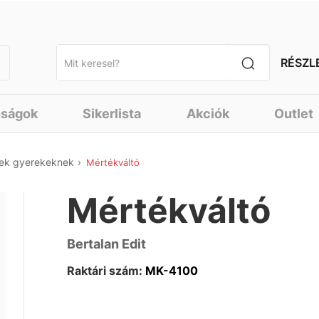
RÉSZL
nságok
Sikerlista
Akciók
Outlet
vek gyerekeknek
Mértékváltó
Mértékváltó
Bertalan Edit
Raktári szám:
MK-4100