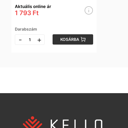
Aktuális online ár
1 793 Ft
Darabszám
-
+
KOSÁRBA