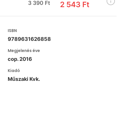
3 390 Ft
2 543 Ft
ISBN
9789631626858
Megjelenés éve
cop. 2016
Kiadó
Műszaki Kvk.