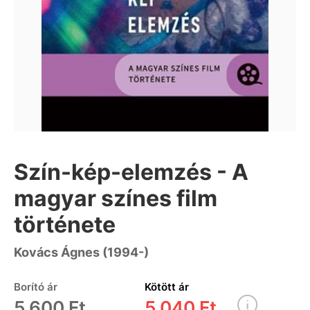
Szín-kép-elemzés - A
magyar színes film
története
Kovács Ágnes (1994-)
Borító ár
Kötött ár
5 600 Ft
5 040 Ft