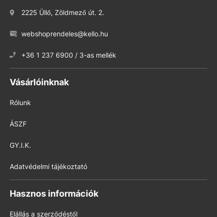
2225 Üllő, Zöldmező út. 2.
webshoprendeles@kello.hu
+36 1 237 6900 / 3-as mellék
Vásárlóinknak
Rólunk
ÁSZF
GY.I.K.
Adatvédelmi tájékoztató
Hasznos információk
Elállás a szerződéstől