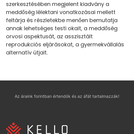
szerkesztésében megjelent kiadvány a
meddőség lélektani vonatkozásai mellett
feltárja és részletekbe menően bemutatja
annak lehetséges testi okait, a meddőség
orvosi aspektusát, az asszisztált
reprodukciós eljárásokat, a gyermekvállalás
alternatív útjait.
Az áraink forintban értendők és az áfát tartalmazzák!