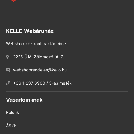
KELLO Webáruház
Webshop központi raktár címe
2225 Üllő, Zöldmező út. 2.
webshoprendeles@kello.hu
+36 1 237 6900 / 3-as mellék
Vásárlóinknak
Rólunk
ÁSZF