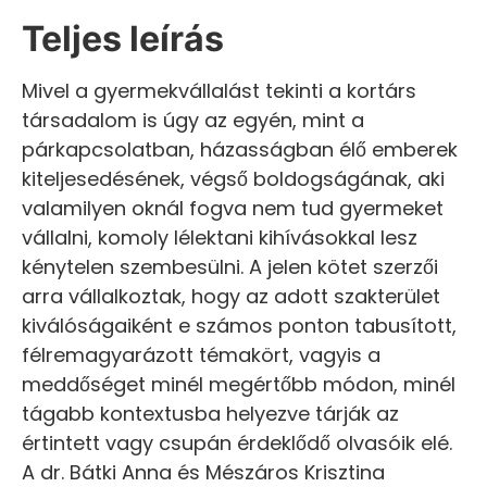
Teljes leírás
Mivel a gyermekvállalást tekinti a kortárs
társadalom is úgy az egyén, mint a
párkapcsolatban, házasságban élő emberek
kiteljesedésének, végső boldogságának, aki
valamilyen oknál fogva nem tud gyermeket
vállalni, komoly lélektani kihívásokkal lesz
kénytelen szembesülni. A jelen kötet szerzői
arra vállalkoztak, hogy az adott szakterület
kiválóságaiként e számos ponton tabusított,
félremagyarázott témakört, vagyis a
meddőséget minél megértőbb módon, minél
tágabb kontextusba helyezve tárják az
értintett vagy csupán érdeklődő olvasóik elé.
A dr. Bátki Anna és Mészáros Krisztina