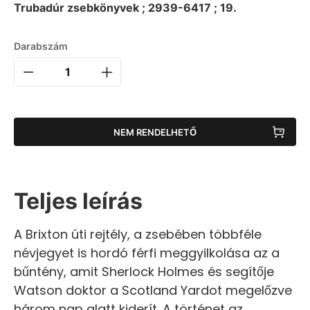
Trubadúr zsebkönyvek ; 2939-6417 ; 19.
Darabszám
NEM RENDELHETŐ
Teljes leírás
A Brixton úti rejtély, a zsebében többféle
névjegyet is hordó férfi meggyilkolása az a
bűntény, amit Sherlock Holmes és segítője
Watson doktor a Scotland Yardot megelőzve
három nap alatt kiderít. A történet az