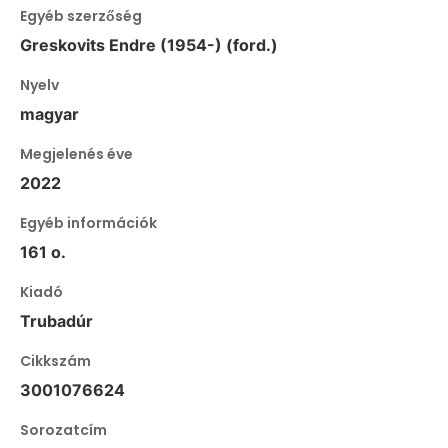
Egyéb szerzőség
Greskovits Endre (1954-) (ford.)
Nyelv
magyar
Megjelenés éve
2022
Egyéb információk
161 o.
Kiadó
Trubadúr
Cikkszám
3001076624
Sorozatcím