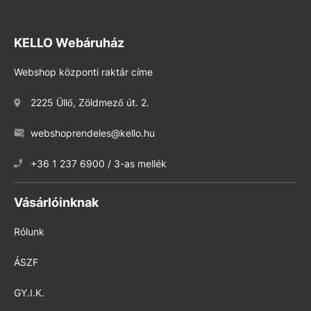
KELLO Webáruház
Webshop központi raktár címe
2225 Üllő, Zöldmező út. 2.
webshoprendeles@kello.hu
+36 1 237 6900 / 3-as mellék
Vásárlóinknak
Rólunk
ÁSZF
GY.I.K.