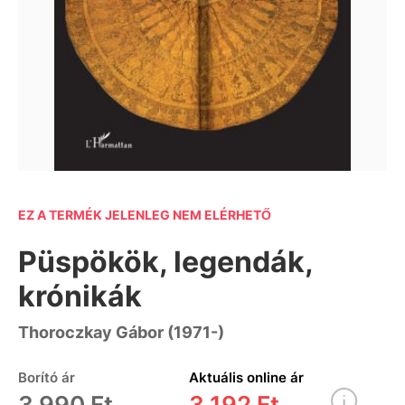
EZ A TERMÉK JELENLEG NEM ELÉRHETŐ
Püspökök, legendák,
krónikák
Thoroczkay Gábor (1971-)
Borító ár
Aktuális online ár
3 990 Ft
3 192 Ft