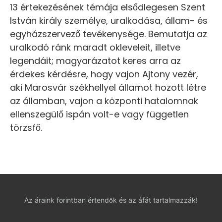
13 értekezésének témája elsődlegesen Szent
István király személye, uralkodása, állam- és
egyházszervező tevékenysége. Bemutatja az
uralkodó ránk maradt okleveleit, illetve
legendáit; magyarázatot keres arra az
érdekes kérdésre, hogy vajon Ajtony vezér,
aki Marosvár székhellyel államot hozott létre
az államban, vajon a központi hatalomnak
ellenszegülő ispán volt-e vagy független
törzsfő.
Az áraink forintban értendők és az áfát tartalmazzák!