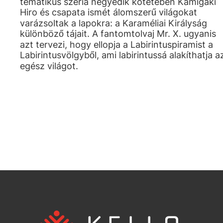
tematikus széria negyedik kötetében Kamigaki
Hiro és csapata ismét álomszerű világokat
varázsoltak a lapokra: a Karaméliai Királyság
különböző tájait. A fantomtolvaj Mr. X. ugyanis
azt tervezi, hogy ellopja a Labirintuspiramist a
Labirintusvölgyből, ami labirintussá alakíthatja a
egész világot.