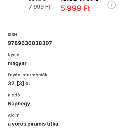
7 999 Ft
5 999 Ft
ISBN
9789636038397
Nyelv
magyar
Egyéb információk
32, [3] o.
Kiadó
Naphegy
Alcím
a vörös piramis titka