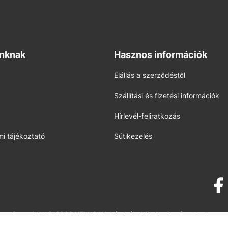
inknak
Hasznos információk
Elállás a szerződéstől
Szállítási és fizetési információk
Hírlevél-feliratkozás
i tájékoztató
Sütikezelés
Copyright © 2026 KELLO Webáruház. Minden jog fenntartva.