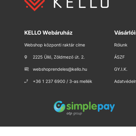
KELLO Webáruház
Vásárló
Webshop központi raktár címe
Rólunk
2225 Üllő, Zöldmező út. 2.
ÁSZF
webshoprendeles@kello.hu
GY.I.K.
+36 1 237 6900 / 3-as mellék
Adatvédelm