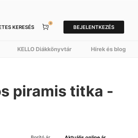
0
ETES KERESÉS
BEJELENTKEZÉS
KELLO Diákkönyvtár
Hírek és blog
s piramis titka -
Borító ár
Aktuális online ár