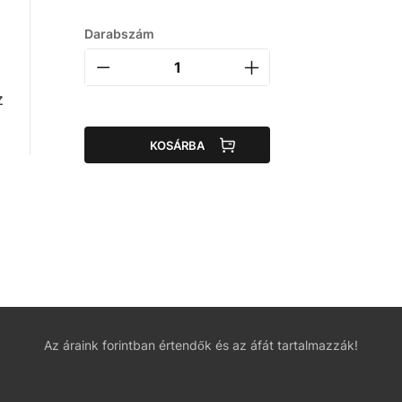
Darabszám
z
KOSÁRBA
Az áraink forintban értendők és az áfát tartalmazzák!