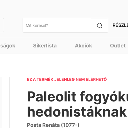
RÉSZL
nságok
Sikerlista
Akciók
Outlet
EZ A TERMÉK JELENLEG NEM ELÉRHETŐ
Paleolit fogyók
hedonistáknak
Posta Renáta (1977-)