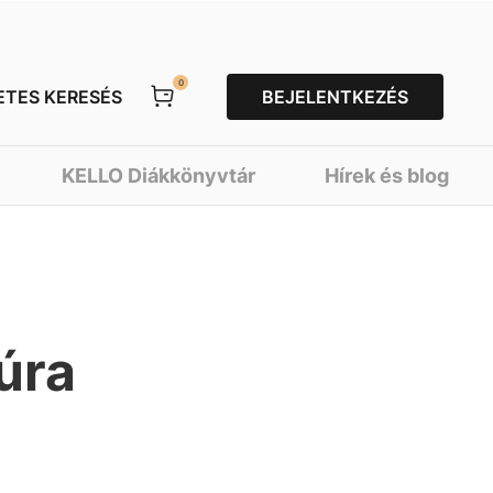
0
ETES KERESÉS
BEJELENTKEZÉS
KELLO Diákkönyvtár
Hírek és blog
úra