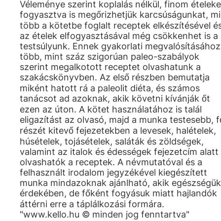
Véleménye szerint koplalás nélkül, finom ételeke
fogyasztva is megőrizhetjük karcsúságunkat, mi
több a kötetbe foglalt receptek elkészítésével é
az ételek elfogyasztásával még csökkenhet is a
testsúlyunk. Ennek gyakorlati megvalósításához
több, mint száz szigorúan paleo-szabályok
szerint megalkotott receptet olvashatunk a
szakácskönyvben. Az első részben bemutatja
miként hatott rá a paleolit diéta, és számos
tanácsot ad azoknak, akik követni kívánják őt
ezen az úton. A kötet használatához is talál
eligazítást az olvasó, majd a munka testesebb, f
részét kitevő fejezetekben a levesek, halételek,
húsételek, tojásételek, saláták és zöldségek,
valamint az italok és édességek fejezetcím alatt
olvashatók a receptek. A névmutatóval és a
felhasznált irodalom jegyzékével kiegészített
munka mindazoknak ajánlható, akik egészségük
érdekében, de főként fogyásuk miatt hajlandók
áttérni erre a táplálkozási formára.
"www.kello.hu © minden jog fenntartva"