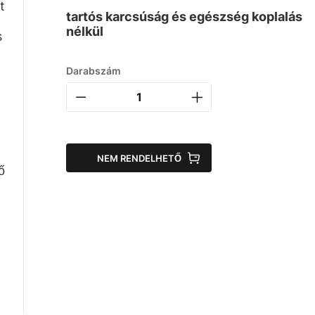
t
tartós karcsúság és egészség koplalás
nélkül
s
Darabszám
NEM RENDELHETŐ
ő