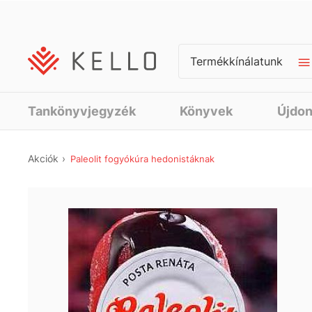
Termékkínálatunk
Tankönyvjegyzék
Könyvek
Újdo
Akciók
Paleolit fogyókúra hedonistáknak