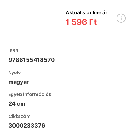
Aktuális online ár
1 596 Ft
ISBN
9786155418570
Nyelv
magyar
Egyéb információk
24 cm
Cikkszám
3000233376