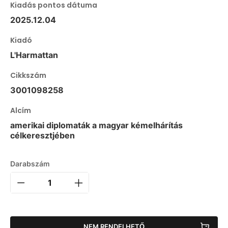
Kiadás pontos dátuma
2025.12.04
Kiadó
L'Harmattan
Cikkszám
3001098258
Alcím
amerikai diplomaták a magyar kémelhárítás
célkeresztjében
Darabszám
NEM RENDELHETŐ