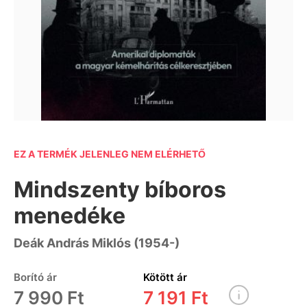
EZ A TERMÉK JELENLEG NEM ELÉRHETŐ
Mindszenty bíboros
menedéke
Deák András Miklós (1954-)
Borító ár
Kötött ár
7 990 Ft
7 191 Ft