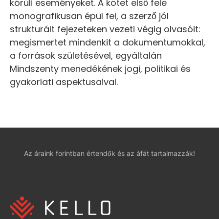
körüli eseményeket. A kötet első fele
monografikusan épül fel, a szerző jól
strukturált fejezeteken vezeti végig olvasóit:
megismertet mindenkit a dokumentumokkal,
a források születésével, egyáltalán
Mindszenty menedékének jogi, politikai és
gyakorlati aspektusaival.
Az áraink forintban értendők és az áfát tartalmazzák!