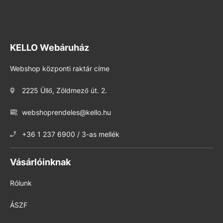
KELLO Webáruház
Webshop központi raktár címe
2225 Üllő, Zöldmező út. 2.
webshoprendeles@kello.hu
+36 1 237 6900 / 3-as mellék
Vásárlóinknak
Rólunk
ÁSZF