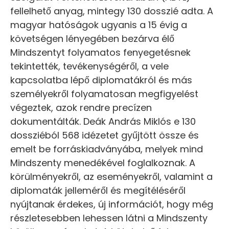
fellelhető anyag, mintegy 130 dosszié adta. A
magyar hatóságok ugyanis a 15 évig a
követségen lényegében bezárva élő
Mindszentyt folyamatos fenyegetésnek
tekintették, tevékenységéről, a vele
kapcsolatba lépő diplomatákról és más
személyekről folyamatosan megfigyelést
végeztek, azok rendre precízen
dokumentálták. Deák András Miklós e 130
dossziéból 568 idézetet gyűjtött össze és
emelt be forráskiadványába, melyek mind
Mindszenty menedékével foglalkoznak. A
körülményekről, az eseményekről, valamint a
diplomaták jelleméről és megítéléséről
nyújtanak érdekes, új információt, hogy még
részletesebben lehessen látni a Mindszenty