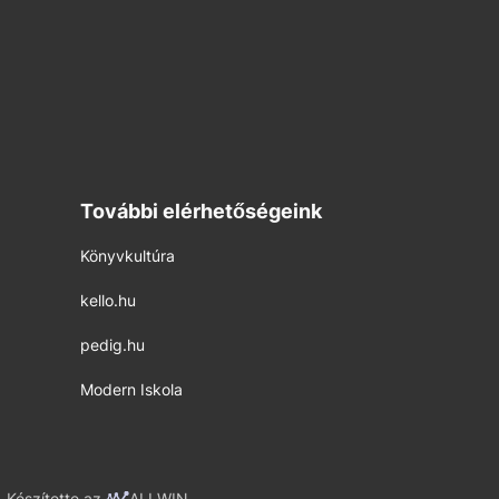
További elérhetőségeink
Könyvkultúra
kello.hu
pedig.hu
Modern Iskola
Készítette az
ALLWIN