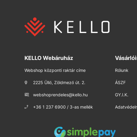
KELLO Webáruház
Vásárló
Webshop központi raktár címe
Rólunk
2225 Üllő, Zöldmező út. 2.
ÁSZF
webshoprendeles@kello.hu
GY.I.K.
+36 1 237 6900 / 3-as mellék
Adatvédelm