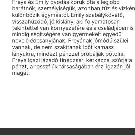
Freya és Emily óvodás koruk óta a legjobb
barátnők, személyiségük, azonban tűz és vízkén
különbözik egymástól. Emily szabálykövető,
visszahúzódó, jó kislány, aki folyamatosan
tekintettel van környezetére és a családjában is
mindig segítségére van gyermekeit egyedül
nevelő édesanyjának. Freyának jómódú szülei
vannak, de nem szakítanak időt kamasz
lányukra, mindezt pénzzel próbálják pótolni.
Freya igazi lázadó tinédzser, kétkézzel szórja a
pénzt, a rosszfiúk társaságában érzi igazán jól
magát.