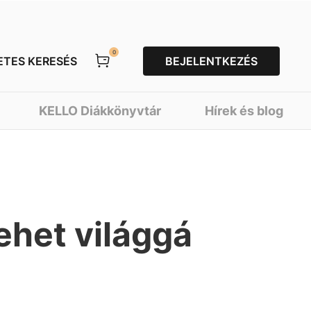
0
ETES KERESÉS
BEJELENTKEZÉS
KELLO Diákkönyvtár
Hírek és blog
ehet világgá