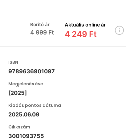
Borító ár
Aktuális online ár
4 999 Ft
4 249 Ft
ISBN
9789636901097
Megjelenés éve
[2025]
Kiadás pontos dátuma
2025.06.09
Cikkszám
3001093755