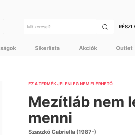
RÉSZL
nságok
Sikerlista
Akciók
Outlet
EZ A TERMÉK JELENLEG NEM ELÉRHETŐ
Mezítláb nem l
menni
Szaszkó Gabriella (1987-)