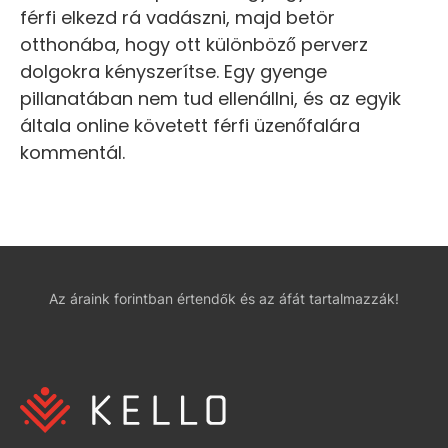
férfi elkezd rá vadászni, majd betör
otthonába, hogy ott különböző perverz
dolgokra kényszerítse. Egy gyenge
pillanatában nem tud ellenállni, és az egyik
általa online követett férfi üzenőfalára
kommentál.
Az áraink forintban értendők és az áfát tartalmazzák!