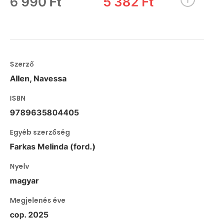
6 990 Ft
5 382 Ft
Szerző
Allen, Navessa
ISBN
9789635804405
Egyéb szerzőség
Farkas Melinda (ford.)
Nyelv
magyar
Megjelenés éve
cop. 2025