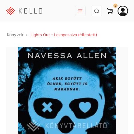
BEJELENTKEZÉS
0
Könyvek
Lights Out - Lekapcsolva (élfestett)