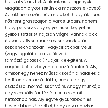
hajszál választ el. A filmek és a regények
világában olykor feltűnik a maszkos elkövető.
Az, aki nem azért húz maszkot, hogy álarcos
hősként grasszáljon a város utcáin, hanem
hogy perverz vagy egyenesen kegyetlen,
gyilkos tetteket hajtson végre. Vannak, akik
éppen az ilyen maszkos emberek után
kezdenek vonzódni, vágyaikat csak velük
(vagy legalábbis a velük való
fantáziálgatással) tudják kielégíteni. A
sürgősségi osztályon dolgozó ápolónő, Aly,
amikor egy nehéz műszak során a halál és a
testi kín ezer arcát látta, nem tud egy
csapásra „normálissá” válni. Ahogy munkája,
úgy szexuális fantáziája sem számít
hétköznapinak. Aly egyre gyakrabban és
hevesebben képzeli el, hogy egy maszkos