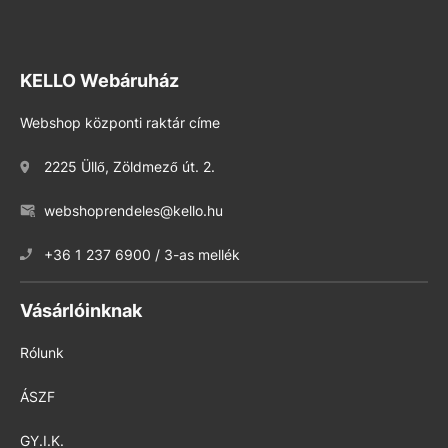
KELLO Webáruház
Webshop központi raktár címe
2225 Üllő, Zöldmező út. 2.
webshoprendeles@kello.hu
+36 1 237 6900 / 3-as mellék
Vásárlóinknak
Rólunk
ÁSZF
GY.I.K.