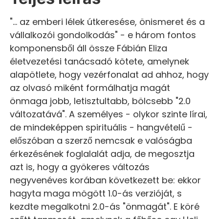
"... az emberi lélek útkeresése, önismeret és a
vállalkozói gondolkodás" - e három fontos
komponensből áll össze Fábián Eliza
életvezetési tanácsadó kötete, amelynek
alapötlete, hogy vezérfonalat ad ahhoz, hogy
az olvasó miként formálhatja magát
önmaga jobb, letisztultabb, bölcsebb "2.0
változatává". A személyes - olykor szinte lírai,
de mindeképpen spirituális - hangvételű -
előszóban a szerző nemcsak e valóságba
érkezésének foglalalát adja, de megosztja
azt is, hogy a gyökeres változás
negyvenéves korában következett be: ekkor
hagyta maga mögött 1.0-ás verzióját, s
kezdte megalkotni 2.0-ás "önmagát". E köré