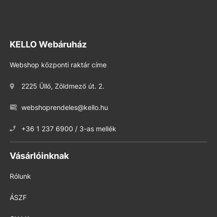
KELLO Webáruház
Webshop központi raktár címe
2225 Üllő, Zöldmező út. 2.
webshoprendeles@kello.hu
+36 1 237 6900 / 3-as mellék
Vásárlóinknak
Rólunk
ÁSZF