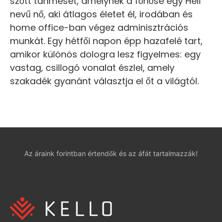
szőtt tanmesét, amelynek a főhőse egy Heli
nevű nő, aki átlagos életet él, irodában és
home office-ban végez adminisztrációs
munkát. Egy hétfői napon épp hazafelé tart,
amikor különös dologra lesz figyelmes: egy
vastag, csillogó vonalat észlel, amely
szakadék gyanánt választja el őt a világtól.
Az áraink forintban értendők és az áfát tartalmazzák!